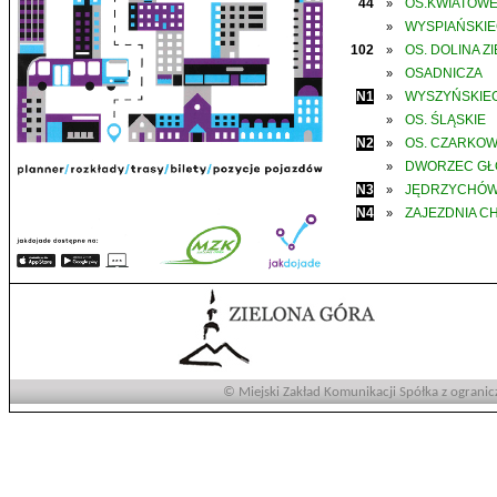
44
OS.KWIATOW
»
WYSPIAŃSKI
»
102
OS. DOLINA Z
»
OSADNICZA
»
N1
WYSZYŃSKIE
»
OS. ŚLĄSKIE
»
N2
OS. CZARKO
»
DWORZEC G
»
N3
JĘDRZYCHÓ
»
N4
ZAJEZDNIA C
»
© Miejski Zakład Komunikacji Spółka z ogranic