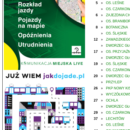
5
OS. LEŚNE
»
OS. CZARKO
»
6
ZAJEZDNIA C
»
OS. BRANIBO
»
8
BOTANICZNA
»
OS. ŚLĄSKIE
»
12
ZAWADZKIEGO
»
DWORZEC G
»
17
OS. PRZYJAŹN
»
DWORZEC G
»
19
OS. ŚLĄSKIE
»
OS. CZARKO
»
20
DWORZEC G
»
PRZYLEP
»
26
PKP NOWY KIS
»
WYCZÓŁKOWS
»
27
OCHLA
»
DWORZEC G
»
29
OS. CZARKO
»
37
LECHITÓW
»
OS. LEŚNE
»