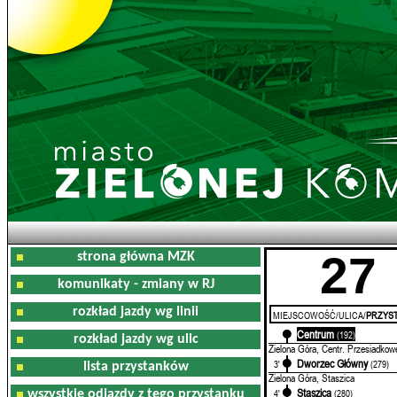
27
strona główna MZK
komunikaty - zmiany w RJ
rozkład jazdy wg linii
MIEJSCOWOŚĆ/ULICA/
PRZYST
Centrum
0'
(192)
rozkład jazdy wg ulic
Zielona Góra, Centr. Przesiadkow
Dworzec Główny
3'
(279)
lista przystanków
Zielona Góra, Staszica
Staszica
4'
(280)
wszystkie odjazdy z tego przystanku