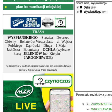
Zielona Góra, Wyspiańskiego
plan komunikacji miejskiej
Dzika
6'
(140)
Wyspiańskiego
8'
(141)
TRASA
WYSPIAŃSKIEGO
– Staszica – Dworzec
Główny – Bohaterów Westerplatte – al. Wojska
Polskiego – Dąbrówki – Długa – 1 Maja –
Jaskółcza – Botaniczna –
OCHLA
(wybrane
kursy:
JELENIÓW
lub: Kiełpin –
JAROGNIEWICE
)
Po kliknięciu w godzinę odjazdu wyświetlą się szczegóły danego
kursu w tym również trasa przejazdu.
Pozostałe rozkłady z prz
0
ZAWADZKIEGO
»
WROCŁAWSK
»