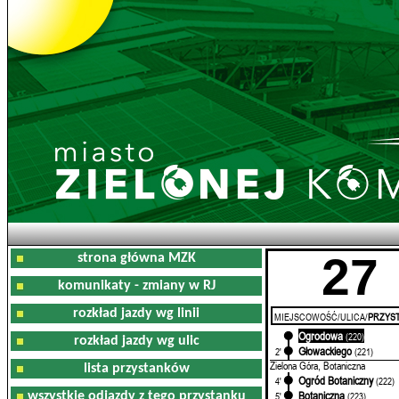
27
strona główna MZK
komunikaty - zmiany w RJ
rozkład jazdy wg linii
MIEJSCOWOŚĆ/ULICA/
PRZYST
Ogrodowa
0'
(220)
rozkład jazdy wg ulic
Głowackiego
2'
(221)
Zielona Góra, Botaniczna
lista przystanków
Ogród Botaniczny
4'
(222)
Botaniczna
wszystkie odjazdy z tego przystanku
5'
(223)