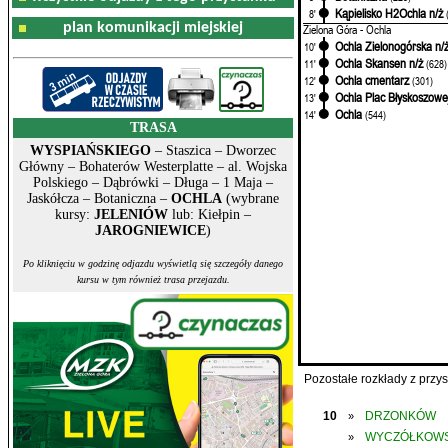
Kąpielisko H2Ochla n/ż
8'
plan komunikacji miejskiej
Zielona Góra - Ochla
Ochla Zielonogórska n/
10'
Ochla Skansen n/ż
11'
(628)
Ochla cmentarz
12'
(301)
Ochla Plac Błyskoszowe
13'
Ochla
14'
(544)
TRASA
WYSPIAŃSKIEGO
– Staszica – Dworzec
Główny – Bohaterów Westerplatte – al. Wojska
Polskiego – Dąbrówki – Długa – 1 Maja –
Jaskółcza – Botaniczna –
OCHLA
(wybrane
kursy:
JELENIÓW
lub: Kiełpin –
JAROGNIEWICE
)
Po kliknięciu w godzinę odjazdu wyświetlą się szczegóły danego
kursu w tym również trasa przejazdu.
Pozostałe rozkłady z prz
10
DRZONKÓW
»
WYCZÓŁKOWS
»