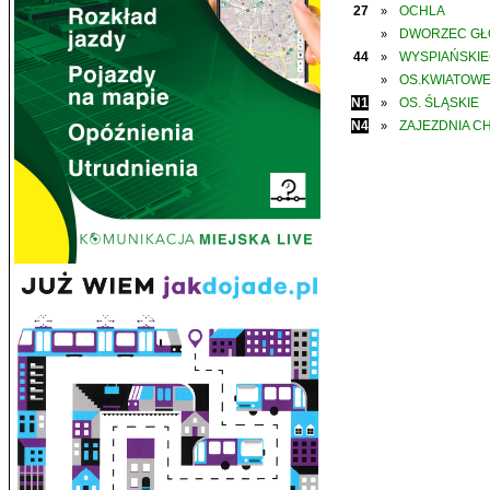
27
OCHLA
»
DWORZEC G
»
44
WYSPIAŃSKI
»
OS.KWIATOW
»
N1
OS. ŚLĄSKIE
»
N4
ZAJEZDNIA C
»