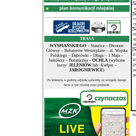
Zi
plan komunikacji miejskiej
8
Zi
11
13
Zi
15
TRASA
16
19
WYSPIAŃSKIEGO
– Staszica – Dworzec
Zi
Główny – Bohaterów Westerplatte – al. Wojska
21
Polskiego – Dąbrówki – Długa – 1 Maja –
22
Jaskółcza – Botaniczna –
OCHLA
(wybrane
23
kursy:
JELENIÓW
lub: Kiełpin –
JAROGNIEWICE
)
24
25
Po kliknięciu w godzinę odjazdu wyświetlą się szczegóły danego
kursu w tym również trasa przejazdu.
P