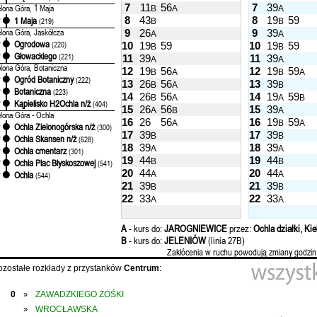
7
11
56
7
39
elona Góra, 1 Maja
B
A
A
8
43
8
19
59
1 Maja
'
(219)
B
B
elona Góra, Jaskółcza
9
26
9
39
A
A
Ogrodowa
'
(220)
10
19
59
10
19
59
B
B
Głowackiego
'
(221)
11
39
11
39
A
A
elona Góra, Botaniczna
12
19
56
12
19
59
B
A
B
A
Ogród Botaniczny
'
(222)
13
26
56
13
39
B
A
B
Botaniczna
'
(223)
14
26
56
14
19
59
B
A
A
B
Kąpielisko H2Ochla n/ż
'
(404)
15
26
56
15
39
A
B
A
elona Góra - Ochla
16
26
56
16
19
59
A
B
A
Ochla Zielonogórska n/ż
'
(300)
17
39
17
39
B
B
Ochla Skansen n/ż
'
(628)
18
39
18
39
A
A
Ochla cmentarz
'
(301)
19
44
19
44
B
B
Ochla Plac Błyskoszowej
'
(541)
20
44
20
44
A
A
Ochla
'
(544)
21
39
21
39
B
B
22
33
22
33
A
A
A
- kurs do:
JAROGNIEWICE
przez:
Ochla działki, Kie
B
- kurs do:
JELENIÓW
(linia 27B)
Zakłócenia w ruchu powodują zmiany godzin
ozostałe rozkłady z przystanków
Centrum
:
0
ZAWADZKIEGO ZOŚKI
»
WROCŁAWSKA
»