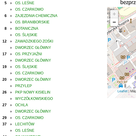
5
OS. LEŚNE
»
OS. CZARKOWO
»
+
6
ZAJEZDNIA CHEMICZNA
»
−
OS. BRANIBORSKIE
»
8
BOTANICZNA
»
OS. ŚLĄSKIE
»
12
ZAWADZKIEGO ZOŚKI
»
DWORZEC GŁÓWNY
»
17
OS. PRZYJAŹNI
»
DWORZEC GŁÓWNY
»
19
OS. ŚLĄSKIE
»
OS. CZARKOWO
»
20
DWORZEC GŁÓWNY
»
PRZYLEP
»
Leaflet
| Ma
26
PKP NOWY KISIELIN
»
WYCZÓŁKOWSKIEGO
»
27
OCHLA
»
DWORZEC GŁÓWNY
»
29
OS. CZARKOWO
»
37
LECHITÓW
»
OS. LEŚNE
»