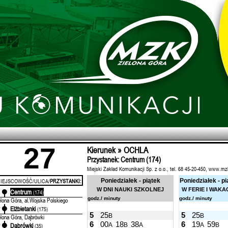
27
Kierunek » OCHLA
Przystanek: Centrum (174)
Miejski Zakład Komunikacji Sp. z o.o., tel. 68 45-20-450, www.mz
IEJSCOWOŚĆ/ULICA/
PRZYSTANKI:
Poniedziałek - piątek
Poniedziałek - pi
W DNI NAUKI SZKOLNEJ
W FERIE I WAKA
Centrum
'
(174)
godz./ minuty
godz./ minuty
elona Góra, al.Wojska Polskiego
Elżbietanki
'
(175)
5
25
5
25
B
B
elona Góra, Dąbrówki
6
00
18
38
6
19
59
A
B
A
A
B
Dąbrówki
'
(35)