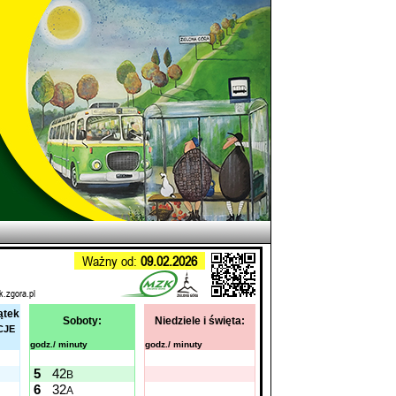
Ważny od:
09.02.2026
k.zgora.pl
ątek
Soboty:
Niedziele i święta:
CJE
godz./ minuty
godz./ minuty
5
42
B
6
32
A