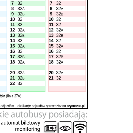
7
32
7
32
8
32
8
32
A
A
9
32
9
32
B
B
10
32
10
32
11
32
11
32
12
32
12
32
A
A
13
32
13
32
B
B
14
32
14
32
15
32
15
32
A
A
16
32
16
32
17
32
17
32
B
B
18
32
18
32
A
A
20
32
20
32
A
A
21
32
21
32
B
22
33
łpin
(linia 27A)
 odjazdów. Lokalizacje pojazdów sprawdzisz na
czynaczas.pl