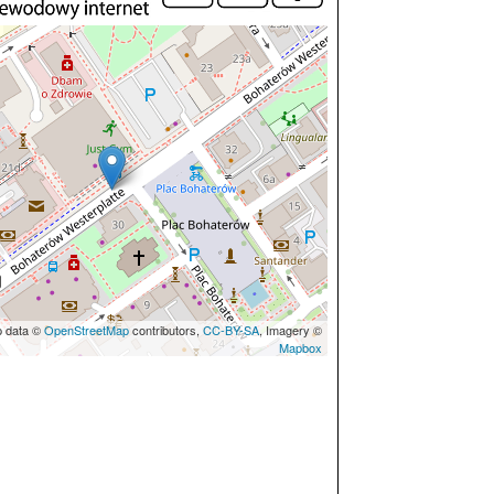
p data ©
OpenStreetMap
contributors,
CC-BY-SA
, Imagery ©
Mapbox