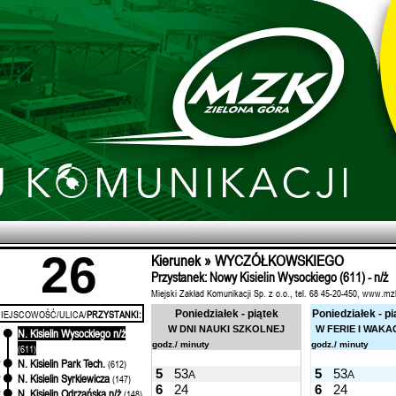
26
Kierunek » WYCZÓŁKOWSKIEGO
Przystanek: Nowy Kisielin Wysockiego (611) - n/ż
Miejski Zakład Komunikacji Sp. z o.o., tel. 68 45-20-450, www.mz
IEJSCOWOŚĆ/ULICA/
PRZYSTANKI:
Poniedziałek - piątek
Poniedziałek - pi
W DNI NAUKI SZKOLNEJ
W FERIE I WAKA
N. Kisielin Wysockiego n/ż
'
godz./ minuty
godz./ minuty
(611)
N. Kisielin Park Tech.
'
(612)
5
53
5
53
A
A
N. Kisielin Syrkiewicza
'
(147)
6
24
6
24
N. Kisielin Odrzańska n/ż
'
(148)