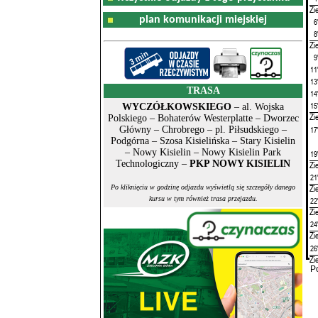
Zi
plan komunikacji miejskiej
6
8
Zi
9
11
13
TRASA
14
15
WYCZÓŁKOWSKIEGO
– al. Wojska
Zi
Polskiego – Bohaterów Westerplatte – Dworzec
17
Główny – Chrobrego – pl. Piłsudskiego –
Podgórna – Szosa Kisielińska – Stary Kisielin
– Nowy Kisielin – Nowy Kisielin Park
19
Technologiczny –
PKP NOWY KISIELIN
Zi
21
Zi
Po kliknięciu w godzinę odjazdu wyświetlą się szczegóły danego
kursu w tym również trasa przejazdu.
22
Zi
24
Zi
26
Zi
P