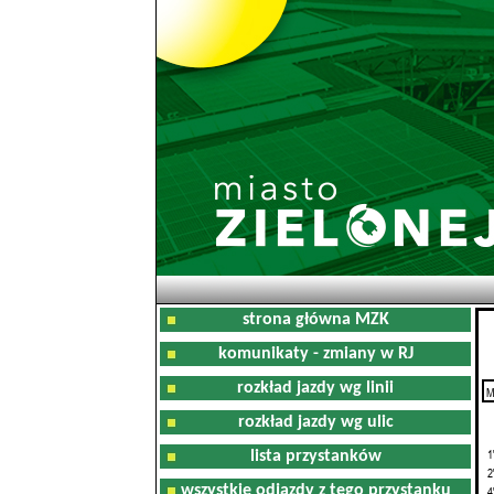
strona główna MZK
komunikaty - zmiany w RJ
rozkład jazdy wg linii
M
0
rozkład jazdy wg ulic
1
lista przystanków
2
wszystkie odjazdy z tego przystanku
4