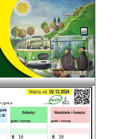
Ważny od:
02.12.2024
k.zgora.pl
ątek
Soboty:
Niedziele i święta:
CJE
godz./ minuty
godz./ minuty
6
16
6
16