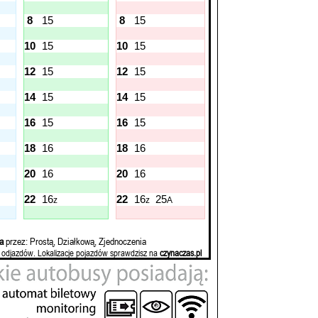
8
15
8
15
10
15
10
15
12
15
12
15
14
15
14
15
16
15
16
15
18
16
18
16
20
16
20
16
22
16
22
16
25
z
z
A
a
przez: Prostą, Działkową, Zjednoczenia
 odjazdów. Lokalizacje pojazdów sprawdzisz na
czynaczas.pl