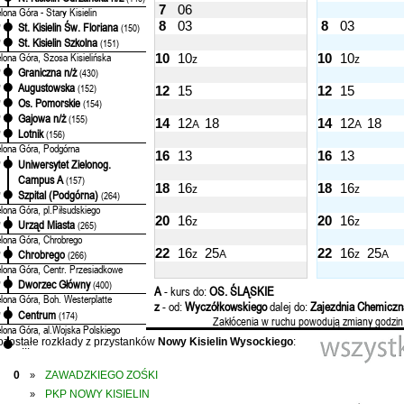
7
06
elona Góra - Stary Kisielin
8
03
8
03
St. Kisielin Św. Floriana
'
(150)
St. Kisielin Szkolna
'
(151)
elona Góra, Szosa Kisielińska
10
10
10
10
z
z
Graniczna n/ż
'
(430)
Augustowska
'
(152)
12
15
12
15
Os. Pomorskie
'
(154)
Gajowa n/ż
'
(155)
14
12
18
14
12
18
A
A
Lotnik
'
(156)
elona Góra, Podgórna
16
13
16
13
Uniwersytet Zielonog.
'
Campus A
(157)
18
16
18
16
z
z
Szpital (Podgórna)
'
(264)
elona Góra, pl.Piłsudskiego
20
16
20
16
z
z
Urząd Miasta
'
(265)
elona Góra, Chrobrego
22
16
25
22
16
25
Chrobrego
z
A
z
A
'
(266)
elona Góra, Centr. Przesiadkowe
Dworzec Główny
'
(400)
A
- kurs do:
OS. ŚLĄSKIE
elona Góra, Boh. Westerplatte
z
- od:
Wyczółkowskiego
dalej do:
Zajezdnia Chemiczn
Centrum
'
(174)
Zakłócenia w ruchu powodują zmiany godzin
elona Góra, al.Wojska Polskiego
ozostałe rozkłady z przystanków
Nowy Kisielin Wysockiego
:
...
0
ZAWADZKIEGO ZOŚKI
»
PKP NOWY KISIELIN
»