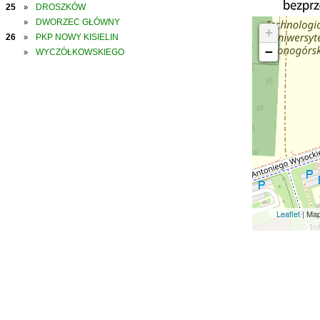
25
DROSZKÓW
»
DWORZEC GŁÓWNY
»
+
26
PKP NOWY KISIELIN
»
−
WYCZÓŁKOWSKIEGO
»
Leaflet
| Ma