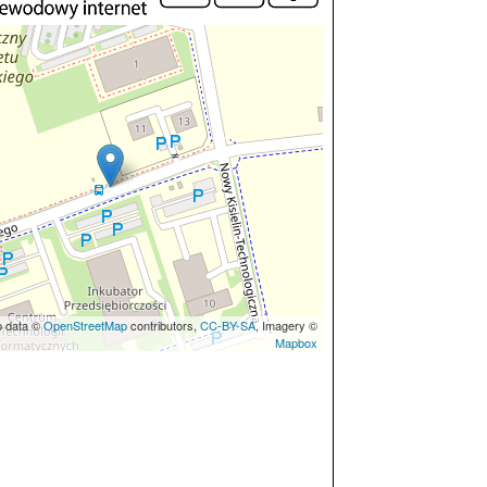
p data ©
OpenStreetMap
contributors,
CC-BY-SA
, Imagery ©
Mapbox