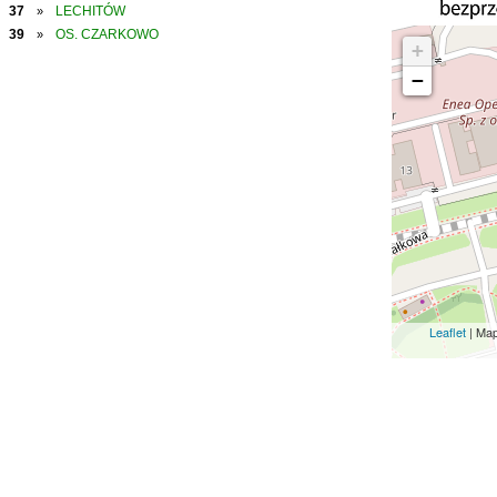
37
LECHITÓW
»
39
OS. CZARKOWO
»
+
−
Leaflet
| Ma