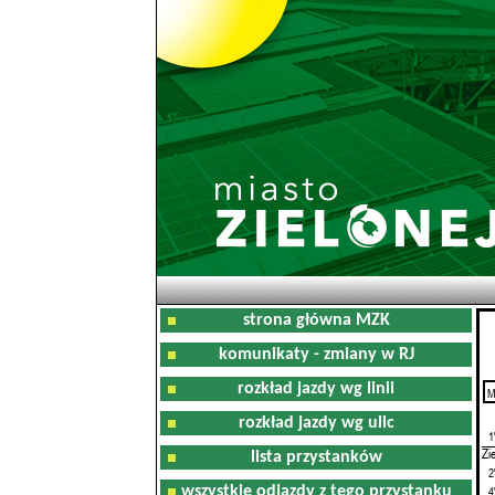
strona główna MZK
komunikaty - zmiany w RJ
rozkład jazdy wg linii
M
0
rozkład jazdy wg ulic
1
Zi
lista przystanków
2
wszystkie odjazdy z tego przystanku
4