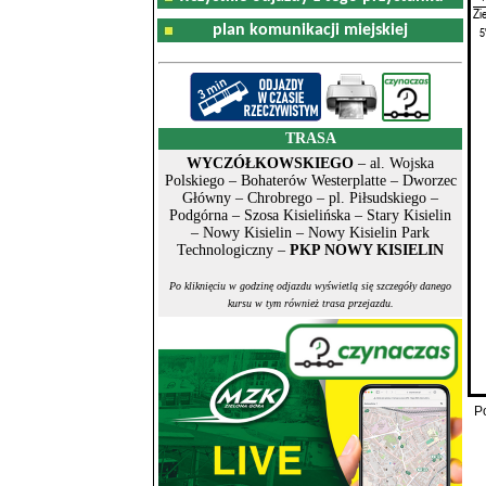
Zi
plan komunikacji miejskiej
5
TRASA
WYCZÓŁKOWSKIEGO
– al. Wojska
Polskiego – Bohaterów Westerplatte – Dworzec
Główny – Chrobrego – pl. Piłsudskiego –
Podgórna – Szosa Kisielińska – Stary Kisielin
– Nowy Kisielin – Nowy Kisielin Park
Technologiczny –
PKP NOWY KISIELIN
Po kliknięciu w godzinę odjazdu wyświetlą się szczegóły danego
kursu w tym również trasa przejazdu.
P