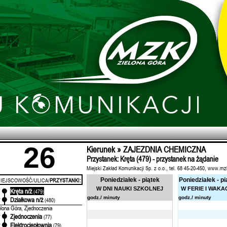
26
Kierunek » ZAJEZDNIA CHEMICZNA
Przystanek: Kręta (479) - przystanek na żądanie
Miejski Zakład Komunikacji Sp. z o.o., tel. 68 45-20-450, www.mz
IEJSCOWOŚĆ/ULICA/
PRZYSTANKI:
Poniedziałek - piątek
Poniedziałek - pi
W DNI NAUKI SZKOLNEJ
W FERIE I WAKA
Kręta n/ż
'
(479)
godz./ minuty
godz./ minuty
Działkowa n/ż
'
(480)
elona Góra, Zjednoczenia
Zjednoczenia
'
(77)
Elektrociepłownia
'
(79)