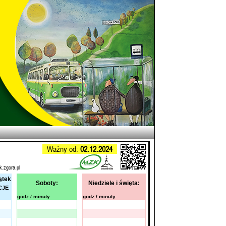
Ważny od:
02.12.2024
k.zgora.pl
ątek
Soboty:
Niedziele i święta:
CJE
godz./ minuty
godz./ minuty