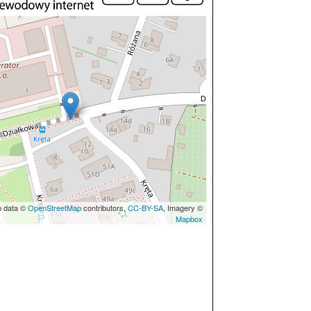
p data ©
OpenStreetMap
contributors,
CC-BY-SA
, Imagery ©
Mapbox