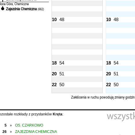
elona Góra, Chemiczna
Zajezdnia Chemiczna
'
(662)
10
48
10
48
18
54
18
54
20
51
20
51
22
50
22
50
Zakłócenia w ruchu powodują zmiany godzin
ozostałe rozkłady z przystanków
Kręta
:
5
OS. CZARKOWO
»
26
ZAJEZDNIA CHEMICZNA
»