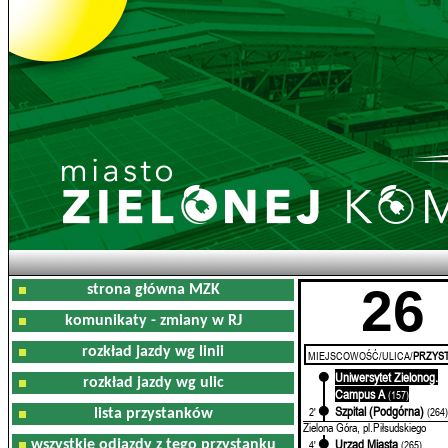
26
strona główna MZK
komunikaty - zmiany w RJ
rozkład jazdy wg linii
MIEJSCOWOŚĆ/ULICA/
PRZYST
Uniwersytet Zielonog.
0'
rozkład jazdy wg ulic
Campus A
(157)
Szpital (Podgórna)
2'
(264
lista przystanków
Zielona Góra, pl.Piłsudskiego
Urząd Miasta
wszystkie odjazdy z tego przystanku
4'
(265)