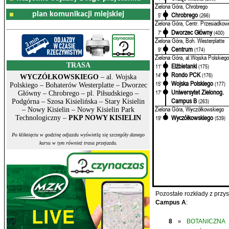
Zielona Góra, Chrobrego
plan komunikacji miejskiej
Chrobrego
5'
(266)
Zielona Góra, Centr. Przesiadkow
Dworzec Główny
7'
(400)
Zielona Góra, Boh. Westerplatte
Centrum
9'
(174)
Zielona Góra, al.Wojska Polskiego
TRASA
Elżbietanki
11'
(175)
Rondo PCK
14'
(176)
WYCZÓŁKOWSKIEGO
– al. Wojska
Wojska Polskiego
15'
(177)
Polskiego – Bohaterów Westerplatte – Dworzec
Uniwersytet Zielonog.
17'
Główny – Chrobrego – pl. Piłsudskiego –
Campus B
(263)
Podgórna – Szosa Kisielińska – Stary Kisielin
Zielona Góra, Wyczółkowskiego
– Nowy Kisielin – Nowy Kisielin Park
Wyczółkowskiego
Technologiczny –
PKP NOWY KISIELIN
19'
(539)
Po kliknięciu w godzinę odjazdu wyświetlą się szczegóły danego
kursu w tym również trasa przejazdu.
Pozostałe rozkłady z prz
Campus A
:
8
BOTANICZNA
»