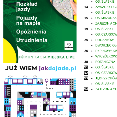
OS. ŚLĄSKIE
»
14
ZAWADZKIEGO
»
OS. ŚLĄSKIE
»
15
OS. MAZURSK
»
ZAJEZDNIA C
»
19
OS. ŚLĄSKIE
»
OS. CZARKO
»
25
DROSZKÓW
»
DWORZEC G
»
26
PKP NOWY KIS
»
WYCZÓŁKOWS
»
38
BOTANICZNA
»
N1
OS. ŚLĄSKIE
»
N2
OS. CZARKO
»
N3
JĘDRZYCHÓ
»
OS. ŚLĄSKIE
»
N4
ZAJEZDNIA C
»