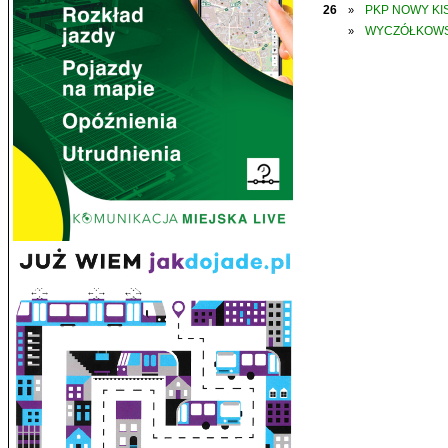
26
PKP NOWY KIS
»
WYCZÓŁKOWS
»