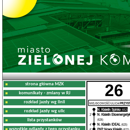
26
strona główna MZK
komunikaty - zmiany w RJ
rozkład jazdy wg linii
MIEJSCOWOŚĆ/ULICA/
PRZYST
N. Kisielin Spinko
0'
(652)
rozkład jazdy wg ulic
N. Kisielin Ekoenergety
2'
(626)
lista przystanków
N. Kisielin IDEAL
4'
(625)
wszystkie odjazdy z tego przystanku
PKP Nowy Kisielin
6'
(622)