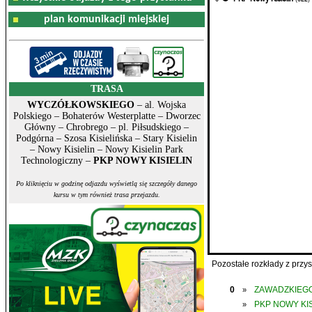
plan komunikacji miejskiej
TRASA
WYCZÓŁKOWSKIEGO
– al. Wojska
Polskiego – Bohaterów Westerplatte – Dworzec
Główny – Chrobrego – pl. Piłsudskiego –
Podgórna – Szosa Kisielińska – Stary Kisielin
– Nowy Kisielin – Nowy Kisielin Park
Technologiczny –
PKP NOWY KISIELIN
Po kliknięciu w godzinę odjazdu wyświetlą się szczegóły danego
kursu w tym również trasa przejazdu.
Pozostałe rozkłady z prz
0
ZAWADZKIEGO
»
PKP NOWY KIS
»