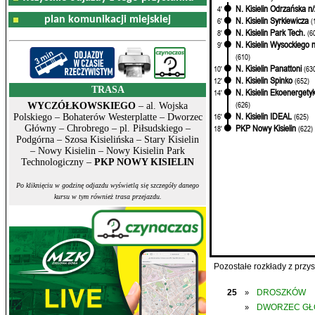
N. Kisielin Odrzańska n/
4'
plan komunikacji miejskiej
N. Kisielin Syrkiewicza
6'
(
N. Kisielin Park Tech.
8'
(6
N. Kisielin Wysockiego n
9'
(610)
N. Kisielin Panattoni
10'
(63
N. Kisielin Spinko
12'
(652)
TRASA
N. Kisielin Ekoenergety
14'
(626)
WYCZÓŁKOWSKIEGO
– al. Wojska
N. Kisielin IDEAL
16'
(625)
Polskiego – Bohaterów Westerplatte – Dworzec
PKP Nowy Kisielin
Główny – Chrobrego – pl. Piłsudskiego –
18'
(622)
Podgórna – Szosa Kisielińska – Stary Kisielin
– Nowy Kisielin – Nowy Kisielin Park
Technologiczny –
PKP NOWY KISIELIN
Po kliknięciu w godzinę odjazdu wyświetlą się szczegóły danego
kursu w tym również trasa przejazdu.
Pozostałe rozkłady z prz
25
DROSZKÓW
»
DWORZEC G
»