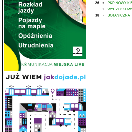
26
PKP NOWY KIS
»
WYCZÓŁKOWS
»
38
BOTANICZNA
»