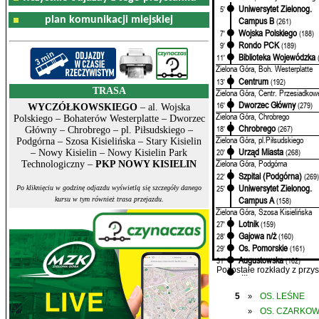
Uniwersytet Zielonog.
5'
plan komunikacji miejskiej
Campus B
(261)
Wojska Polskiego
7'
(188)
Rondo PCK
9'
(189)
Biblioteka Wojewódzka
11'
Zielona Góra, Boh. Westerplatte
Centrum
13'
(192)
TRASA
Zielona Góra, Centr. Przesiadkow
Dworzec Główny
16'
(279)
WYCZÓŁKOWSKIEGO
– al. Wojska
Zielona Góra, Chrobrego
Polskiego – Bohaterów Westerplatte – Dworzec
Chrobrego
18'
(267)
Główny – Chrobrego – pl. Piłsudskiego –
Zielona Góra, pl.Piłsudskiego
Podgórna – Szosa Kisielińska – Stary Kisielin
Urząd Miasta
20'
(268)
– Nowy Kisielin – Nowy Kisielin Park
Zielona Góra, Podgórna
Technologiczny –
PKP NOWY KISIELIN
Szpital (Podgórna)
22'
(269
Uniwersytet Zielonog.
25'
Po kliknięciu w godzinę odjazdu wyświetlą się szczegóły danego
Campus A
(158)
kursu w tym również trasa przejazdu.
Zielona Góra, Szosa Kisielińska
Lotnik
27'
(159)
Gajowa n/ż
28'
(160)
Os. Pomorskie
29'
(161)
Augustowska
31'
(162)
Pozostałe rozkłady z prz
...
5
OS. LEŚNE
»
OS. CZARKO
»