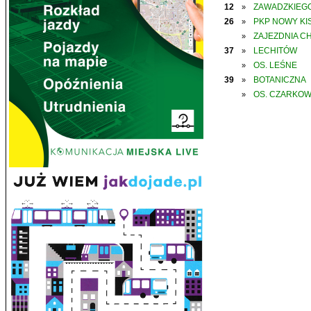
12
ZAWADZKIEGO
»
26
PKP NOWY KIS
»
ZAJEZDNIA C
»
37
LECHITÓW
»
OS. LEŚNE
»
39
BOTANICZNA
»
OS. CZARKO
»