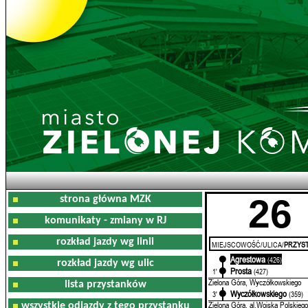
26
strona główna MZK
komunikaty - zmiany w RJ
rozkład jazdy wg linii
MIEJSCOWOŚĆ/ULICA/
PRZYST
Agrestowa
0'
(426)
rozkład jazdy wg ulic
Prosta
1'
(427)
Zielona Góra, Wyczółkowskiego
lista przystanków
Wyczółkowskiego
3'
(359)
Zielona Góra, al.Wojska Polskiego
wszystkie odjazdy z tego przystanku