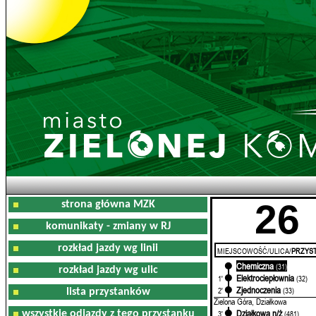
26
strona główna MZK
komunikaty - zmiany w RJ
rozkład jazdy wg linii
MIEJSCOWOŚĆ/ULICA/
PRZYST
Chemiczna
0'
(31)
rozkład jazdy wg ulic
Elektrociepłownia
1'
(32)
Zjednoczenia
2'
(33)
lista przystanków
Zielona Góra, Działkowa
Działkowa n/ż
wszystkie odjazdy z tego przystanku
3'
(481)