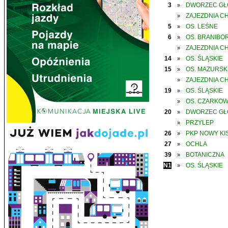
3
DWORZEC G
»
ZAJEZDNIA C
»
5
OS. LEŚNE
»
6
OS. BRANIBO
»
ZAJEZDNIA C
»
14
OS. ŚLĄSKIE
»
15
OS. MAZURSK
»
ZAJEZDNIA C
»
19
OS. ŚLĄSKIE
»
OS. CZARKO
»
20
DWORZEC G
»
PRZYLEP
»
26
PKP NOWY KIS
»
27
OCHLA
»
39
BOTANICZNA
»
N1
OS. ŚLĄSKIE
»