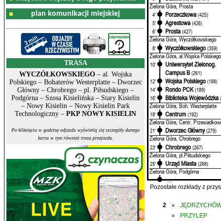
Zielona Góra, Prosta
plan komunikacji miejskiej
Porzeczkowa
4'
(425)
Agrestowa
5'
(426)
Prosta
6'
(427)
Zielona Góra, Wyczółkowskiego
Wyczółkowskiego
8'
(359)
Zielona Góra, al.Wojska Polskiego
TRASA
Uniwersytet Zielonog.
10'
Campus B
(261)
WYCZÓŁKOWSKIEGO
– al. Wojska
Wojska Polskiego
12'
(188)
Polskiego – Bohaterów Westerplatte – Dworzec
Rondo PCK
14'
(189)
Główny – Chrobrego – pl. Piłsudskiego –
Biblioteka Wojewódzka
16'
Podgórna – Szosa Kisielińska – Stary Kisielin
Zielona Góra, Boh. Westerplatte
– Nowy Kisielin – Nowy Kisielin Park
Technologiczny –
PKP NOWY KISIELIN
Centrum
18'
(192)
Zielona Góra, Centr. Przesiadkow
Dworzec Główny
21'
(279)
Po kliknięciu w godzinę odjazdu wyświetlą się szczegóły danego
Zielona Góra, Chrobrego
kursu w tym również trasa przejazdu.
Chrobrego
23'
(267)
Zielona Góra, pl.Piłsudskiego
Urząd Miasta
25'
(268)
Zielona Góra, Podgórna
...
Pozostałe rozkłady z prz
2
JĘDRZYCHÓ
»
PRZYLEP
»