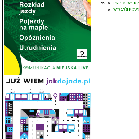
26
PKP NOWY KIS
»
WYCZÓŁKOWS
»