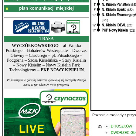
N. Kisielin Panattoni
6'
(63
plan komunikacji miejskiej
N. Kisielin Spinko
8'
(652)
N. Kisielin Ekoenergety
10'
(626)
N. Kisielin IDEAL
12'
(625)
PKP Nowy Kisielin
14'
(622)
TRASA
WYCZÓŁKOWSKIEGO
– al. Wojska
Polskiego – Bohaterów Westerplatte – Dworzec
Główny – Chrobrego – pl. Piłsudskiego –
Podgórna – Szosa Kisielińska – Stary Kisielin
– Nowy Kisielin – Nowy Kisielin Park
Technologiczny –
PKP NOWY KISIELIN
Po kliknięciu w godzinę odjazdu wyświetlą się szczegóły danego
kursu w tym również trasa przejazdu.
Pozostałe rozkłady z prz
25
DROSZKÓW
»
DWORZEC G
»