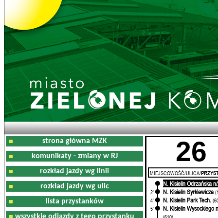
26
strona główna MZK
komunikaty - zmiany w RJ
rozkład jazdy wg linii
MIEJSCOWOŚĆ/ULICA/
PRZYST
N. Kisielin Odrzańska n/
0'
rozkład jazdy wg ulic
N. Kisielin Syrkiewicza
2'
(
N. Kisielin Park Tech.
4'
(6
lista przystanków
N. Kisielin Wysockiego n
5'
wszystkie odjazdy z tego przystanku
(610)