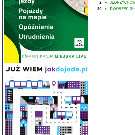
2
JĘDRZYCHÓ
»
20
DWORZEC G
»