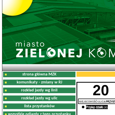
strona główna MZK
komunikaty - zmiany w RJ
20
rozkład jazdy wg linii
rozkład jazdy wg ulic
MIEJSCOWOŚĆ/ULICA/
PRZYST
lista przystanków
Przylep działki
0'
(90)
wszystkie odjazdy z tego przystanku