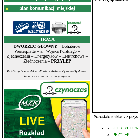
plan komunikacji miejskiej
TRASA
DWORZEC GŁÓWNY
– Bohaterów
Westerplatte – al. Wojska Polskiego –
Zjednoczenia – Energetyków – Elektronowa –
Zjednoczenia –
PRZYLEP
Po kliknięciu w godzinę odjazdu wyświetlą się szczegóły danego
kursu w tym również trasa przejazdu.
Pozostałe rozkłady z prz
2
JĘDRZYCHÓ
»
PRZYLEP
»