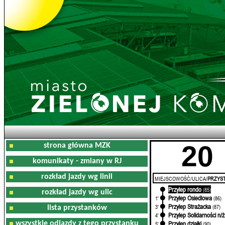
20
strona główna MZK
komunikaty - zmiany w RJ
rozkład jazdy wg linii
MIEJSCOWOŚĆ/ULICA/
PRZYST
Przylep rondo
0'
(85)
rozkład jazdy wg ulic
Przylep Osiedlowa
1'
(86)
Przylep Strażacka
3'
(87)
lista przystanków
Przylep Solidarności n/ż
4'
wszystkie odjazdy z tego przystanku
Przylep działki
5'
(90)