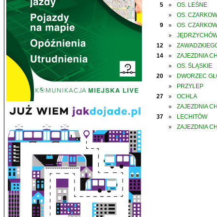
5
OS. LEŚNE
»
OS. CZARKO
»
9
OS. CZARKO
»
JĘDRZYCHÓ
»
12
ZAWADZKIEGO
»
14
ZAJEZDNIA C
»
OS. ŚLĄSKIE
»
20
DWORZEC G
»
PRZYLEP
»
27
OCHLA
»
ZAJEZDNIA C
»
37
LECHITÓW
»
ZAJEZDNIA C
»