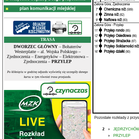
Zielona Góra, Zjednoczenia
plan komunikacji miejskiej
Chemiczna n/ż
7'
(589)
Zimna n/ż
8'
(82)
Naftowa n/ż
9'
(83)
Zielona Góra - Przylep
Przylep rondo
11'
(85)
Przylep Osiedlowa
12'
(86)
TRASA
Przylep Strażacka
14'
(87)
Przylep Solidarności n/ż
15'
DWORZEC GŁÓWNY
– Bohaterów
Przylep działki
16'
(90)
Westerplatte – al. Wojska Polskiego –
Zjednoczenia – Energetyków – Elektronowa –
Zjednoczenia –
PRZYLEP
Po kliknięciu w godzinę odjazdu wyświetlą się szczegóły danego
kursu w tym również trasa przejazdu.
Pozostałe rozkłady z prz
2
JĘDRZYCHÓ
»
PRZYLEP
»