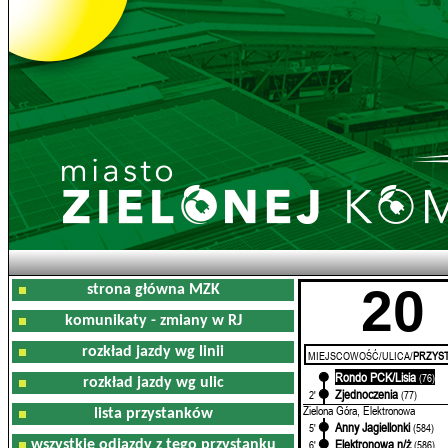
20
strona główna MZK
komunikaty - zmiany w RJ
rozkład jazdy wg linii
MIEJSCOWOŚĆ/ULICA/
PRZYST
Rondo PCK/Lisia
0'
(76)
rozkład jazdy wg ulic
Zjednoczenia
2'
(77)
Zielona Góra, Elektronowa
lista przystanków
Anny Jagiellonki
5'
(584)
Elektronowa n/ż
wszystkie odjazdy z tego przystanku
6'
(586)