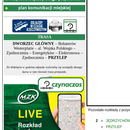
plan komunikacji miejskiej
TRASA
DWORZEC GŁÓWNY
– Bohaterów
Westerplatte – al. Wojska Polskiego –
Zjednoczenia – Energetyków – Elektronowa –
Zjednoczenia –
PRZYLEP
Po kliknięciu w godzinę odjazdu wyświetlą się szczegóły danego
kursu w tym również trasa przejazdu.
Pozostałe rozkłady z prz
2
JĘDRZYCHÓ
»
PRZYLEP
»