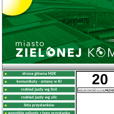
20
strona główna MZK
komunikaty - zmiany w RJ
rozkład jazdy wg linii
MIEJSCOWOŚĆ/ULICA/
PRZYST
rozkład jazdy wg ulic
lista przystanków
wszystkie odjazdy z tego przystanku