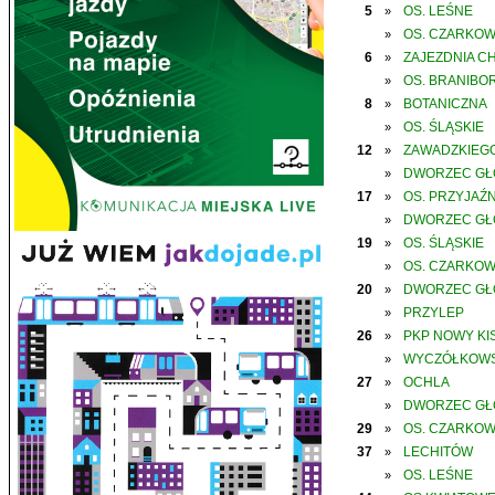
5
OS. LEŚNE
»
OS. CZARKO
»
6
ZAJEZDNIA C
»
OS. BRANIBO
»
8
BOTANICZNA
»
OS. ŚLĄSKIE
»
12
ZAWADZKIEGO
»
DWORZEC G
»
17
OS. PRZYJAŹN
»
DWORZEC G
»
19
OS. ŚLĄSKIE
»
OS. CZARKO
»
20
DWORZEC G
»
PRZYLEP
»
26
PKP NOWY KIS
»
WYCZÓŁKOWS
»
27
OCHLA
»
DWORZEC G
»
29
OS. CZARKO
»
37
LECHITÓW
»
OS. LEŚNE
»