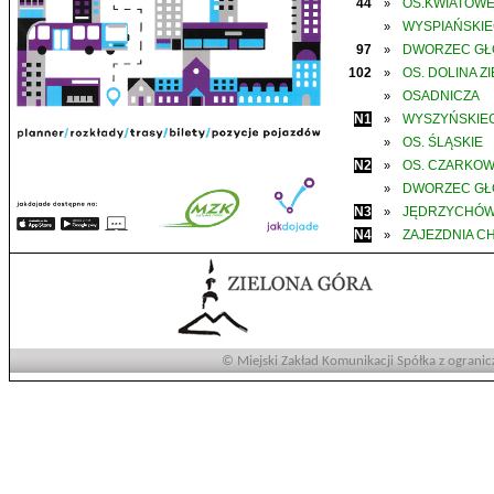
44
OS.KWIATOW
»
WYSPIAŃSKI
»
97
DWORZEC G
»
102
OS. DOLINA Z
»
OSADNICZA
»
N1
WYSZYŃSKIE
»
OS. ŚLĄSKIE
»
N2
OS. CZARKO
»
DWORZEC G
»
N3
JĘDRZYCHÓ
»
N4
ZAJEZDNIA C
»
© Miejski Zakład Komunikacji Spółka z ogranic