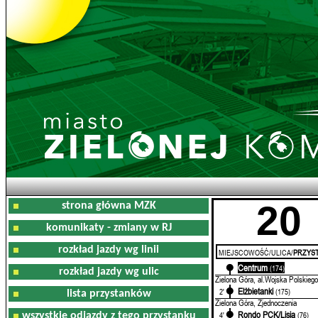
20
strona główna MZK
komunikaty - zmiany w RJ
rozkład jazdy wg linii
MIEJSCOWOŚĆ/ULICA/
PRZYST
Centrum
0'
(174)
rozkład jazdy wg ulic
Zielona Góra, al.Wojska Polskiego
Elżbietanki
2'
(175)
lista przystanków
Zielona Góra, Zjednoczenia
Rondo PCK/Lisia
4'
(76)
wszystkie odjazdy z tego przystanku