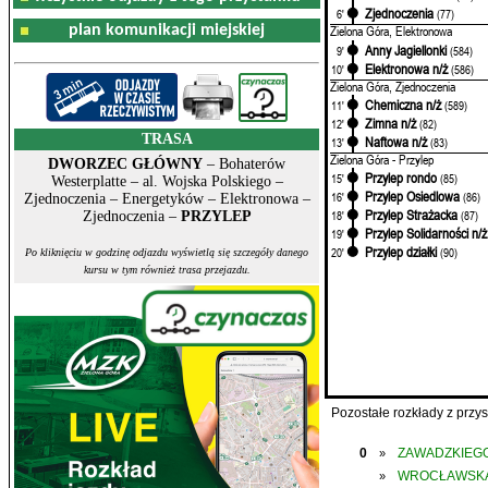
Zjednoczenia
6'
(77)
plan komunikacji miejskiej
Zielona Góra, Elektronowa
Anny Jagiellonki
9'
(584)
Elektronowa n/ż
10'
(586)
Zielona Góra, Zjednoczenia
Chemiczna n/ż
11'
(589)
Zimna n/ż
12'
(82)
TRASA
Naftowa n/ż
13'
(83)
Zielona Góra - Przylep
DWORZEC GŁÓWNY
– Bohaterów
Przylep rondo
15'
(85)
Westerplatte – al. Wojska Polskiego –
Przylep Osiedlowa
16'
(86)
Zjednoczenia – Energetyków – Elektronowa –
Przylep Strażacka
18'
(87)
Zjednoczenia –
PRZYLEP
Przylep Solidarności n/ż
19'
Przylep działki
20'
(90)
Po kliknięciu w godzinę odjazdu wyświetlą się szczegóły danego
kursu w tym również trasa przejazdu.
Pozostałe rozkłady z prz
0
ZAWADZKIEGO
»
WROCŁAWSK
»