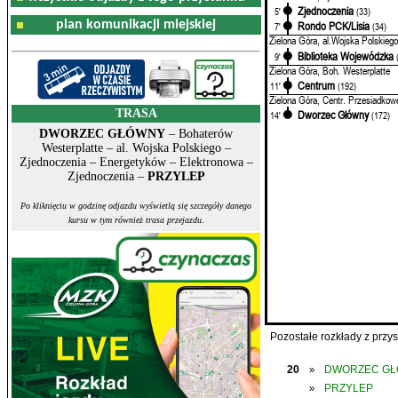
Zjednoczenia
5'
(33)
plan komunikacji miejskiej
Rondo PCK/Lisia
7'
(34)
Zielona Góra, al.Wojska Polskiego
Biblioteka Wojewódzka
9'
Zielona Góra, Boh. Westerplatte
Centrum
11'
(192)
Zielona Góra, Centr. Przesiadkow
TRASA
Dworzec Główny
14'
(172)
DWORZEC GŁÓWNY
– Bohaterów
Westerplatte – al. Wojska Polskiego –
Zjednoczenia – Energetyków – Elektronowa –
Zjednoczenia –
PRZYLEP
Po kliknięciu w godzinę odjazdu wyświetlą się szczegóły danego
kursu w tym również trasa przejazdu.
Pozostałe rozkłady z prz
20
DWORZEC G
»
PRZYLEP
»