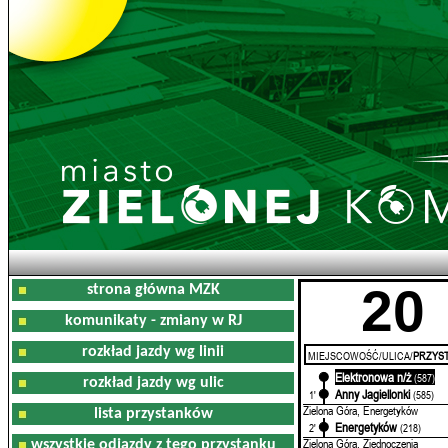
20
strona główna MZK
komunikaty - zmiany w RJ
rozkład jazdy wg linii
MIEJSCOWOŚĆ/ULICA/
PRZYST
Elektronowa n/ż
0'
(587)
rozkład jazdy wg ulic
Anny Jagiellonki
1'
(585)
Zielona Góra, Energetyków
lista przystanków
Energetyków
2'
(218)
Zielona Góra, Zjednoczenia
wszystkie odjazdy z tego przystanku