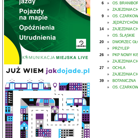
6
OS. BRANIBO
»
ZAJEZDNIA C
»
9
OS. CZARKO
»
JĘDRZYCHÓ
»
14
ZAJEZDNIA C
»
OS. ŚLĄSKIE
»
20
DWORZEC G
»
PRZYLEP
»
26
PKP NOWY KIS
»
ZAJEZDNIA C
»
27
OCHLA
»
ZAJEZDNIA C
»
39
BOTANICZNA
»
OS. CZARKO
»