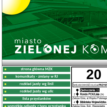
20
strona główna MZK
komunikaty - zmiany w RJ
rozkład jazdy wg linii
MIEJSCOWOŚĆ/ULICA/
PRZYST
Zjednoczenia
0'
(33)
rozkład jazdy wg ulic
Rondo PCK/Lisia
2'
(34)
Zielona Góra, al.Wojska Polskiego
lista przystanków
Biblioteka Wojewódzka
4'
Zielona Góra, Boh. Westerplatte
wszystkie odjazdy z tego przystanku