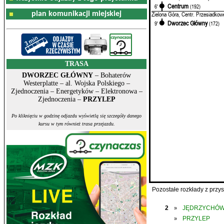
Centrum
6'
(192)
plan komunikacji miejskiej
Zielona Góra, Centr. Przesiadkow
Dworzec Główny
9'
(172)
TRASA
DWORZEC GŁÓWNY
– Bohaterów
Westerplatte – al. Wojska Polskiego –
Zjednoczenia – Energetyków – Elektronowa –
Zjednoczenia –
PRZYLEP
Po kliknięciu w godzinę odjazdu wyświetlą się szczegóły danego
kursu w tym również trasa przejazdu.
Pozostałe rozkłady z prz
2
JĘDRZYCHÓ
»
PRZYLEP
»