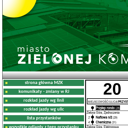
20
strona główna MZK
komunikaty - zmiany w RJ
rozkład jazdy wg linii
MIEJSCOWOŚĆ/ULICA/
PRZYST
Przylep rondo
0'
(28)
rozkład jazdy wg ulic
Zielona Góra, Zjednoczenia
Naftowa n/ż
2'
(29)
lista przystanków
Chemiczna
4'
(31)
Zielona Góra, Elektronowa
wszystkie odjazdy z tego przystanku