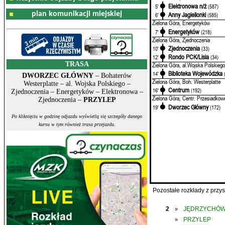
Elektronowa n/ż
5'
(587)
plan komunikacji miejskiej
Anny Jagiellonki
6'
(585)
Zielona Góra, Energetyków
Energetyków
7'
(218)
Zielona Góra, Zjednoczenia
Zjednoczenia
10'
(33)
Rondo PCK/Lisia
12'
(34)
TRASA
Zielona Góra, al.Wojska Polskiego
Biblioteka Wojewódzka
14'
DWORZEC GŁÓWNY
– Bohaterów
Zielona Góra, Boh. Westerplatte
Westerplatte – al. Wojska Polskiego –
Centrum
16'
(192)
Zjednoczenia – Energetyków – Elektronowa –
Zielona Góra, Centr. Przesiadkow
Zjednoczenia –
PRZYLEP
Dworzec Główny
19'
(172)
Po kliknięciu w godzinę odjazdu wyświetlą się szczegóły danego
kursu w tym również trasa przejazdu.
Pozostałe rozkłady z prz
2
JĘDRZYCHÓ
»
PRZYLEP
»