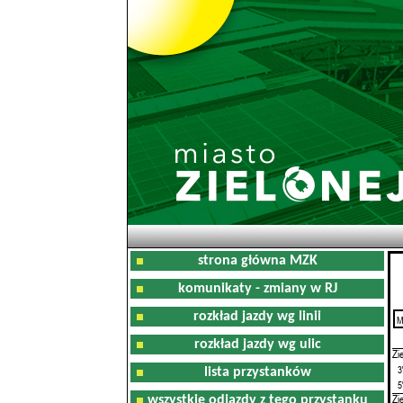
strona główna MZK
komunikaty - zmiany w RJ
rozkład jazdy wg linii
M
0
rozkład jazdy wg ulic
Zi
3
lista przystanków
5
Zi
wszystkie odjazdy z tego przystanku