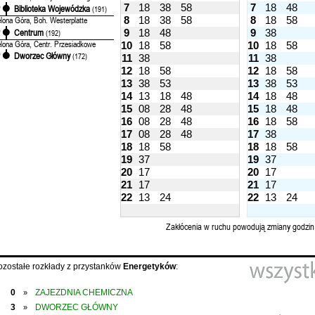
7
18
38
58
7
18
48
Biblioteka Wojewódzka
'
(191)
8
18
38
58
8
18
58
elona Góra, Boh. Westerplatte
Centrum
9
18
48
9
38
'
(192)
elona Góra, Centr. Przesiadkowe
10
18
58
10
18
58
Dworzec Główny
'
(172)
11
38
11
38
12
18
58
12
18
58
13
38
53
13
38
53
14
13
18
48
14
18
48
15
08
28
48
15
18
48
16
08
28
48
16
18
58
17
08
28
48
17
38
18
18
58
18
18
58
19
37
19
37
20
17
20
17
21
17
21
17
22
13
24
22
13
24
Zakłócenia w ruchu powodują zmiany godzin
ozostałe rozkłady z przystanków
Energetyków
:
0
ZAJEZDNIA CHEMICZNA
»
3
DWORZEC GŁÓWNY
»