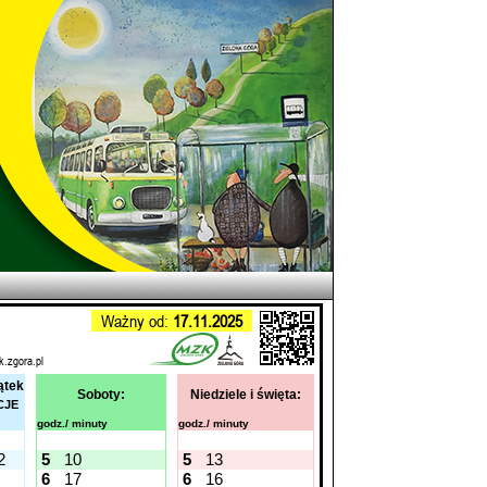
Ważny od:
17.11.2025
k.zgora.pl
ątek
Soboty:
Niedziele i święta:
CJE
godz./ minuty
godz./ minuty
2
5
10
5
13
6
17
6
16