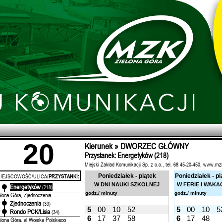
20
Kierunek » DWORZEC GŁÓWNY
Przystanek: Energetyków (218)
Miejski Zakład Komunikacji Sp. z o.o., tel. 68 45-20-450, www.mz
IEJSCOWOŚĆ/ULICA/
PRZYSTANKI:
Poniedziałek - piątek
Poniedziałek - pi
W DNI NAUKI SZKOLNEJ
W FERIE I WAKA
Energetyków
'
(218)
godz./ minuty
godz./ minuty
elona Góra, Zjednoczenia
Zjednoczenia
'
(33)
5
00
10
52
5
00
10
5
Rondo PCK/Lisia
'
(34)
6
17
37
58
6
17
48
elona Góra, al.Wojska Polskiego