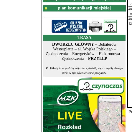
7
plan komunikacji miejskiej
Zi
9
Zi
12
TRASA
DWORZEC GŁÓWNY
– Bohaterów
Westerplatte – al. Wojska Polskiego –
Zjednoczenia – Energetyków – Elektronowa –
Zjednoczenia –
PRZYLEP
Po kliknięciu w godzinę odjazdu wyświetlą się szczegóły danego
kursu w tym również trasa przejazdu.
P