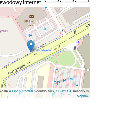
p data ©
OpenStreetMap
contributors,
CC-BY-SA
, Imagery ©
Mapbox