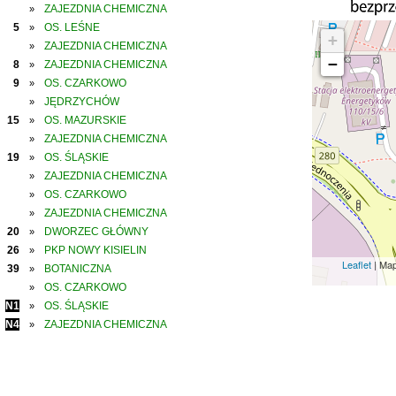
ZAJEZDNIA CHEMICZNA
»
5
OS. LEŚNE
»
+
ZAJEZDNIA CHEMICZNA
»
−
8
ZAJEZDNIA CHEMICZNA
»
9
OS. CZARKOWO
»
JĘDRZYCHÓW
»
15
OS. MAZURSKIE
»
ZAJEZDNIA CHEMICZNA
»
19
OS. ŚLĄSKIE
»
ZAJEZDNIA CHEMICZNA
»
OS. CZARKOWO
»
ZAJEZDNIA CHEMICZNA
»
20
DWORZEC GŁÓWNY
»
26
PKP NOWY KISIELIN
»
Leaflet
| Ma
39
BOTANICZNA
»
OS. CZARKOWO
»
N1
OS. ŚLĄSKIE
»
N4
ZAJEZDNIA CHEMICZNA
»