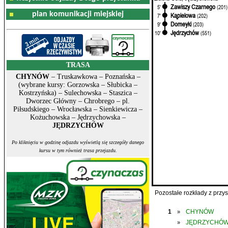
Zawiszy Czarnego
5'
(201)
plan komunikacji miejskiej
Kąpielowa
7'
(202)
Domeyki
9'
(203)
Jędrzychów
10'
(551)
TRASA
CHYNÓW
– Truskawkowa – Poznańska –
(wybrane kursy: Gorzowska – Słubicka –
Kostrzyńska) – Sulechowska – Staszica –
Dworzec Główny – Chrobrego – pl.
Piłsudskiego – Wrocławska – Sienkiewicza –
Kożuchowska – Jędrzychowska –
JĘDRZYCHÓW
Po kliknięciu w godzinę odjazdu wyświetlą się szczegóły danego
kursu w tym również trasa przejazdu.
Pozostałe rozkłady z prz
1
CHYNÓW
»
JĘDRZYCHÓ
»