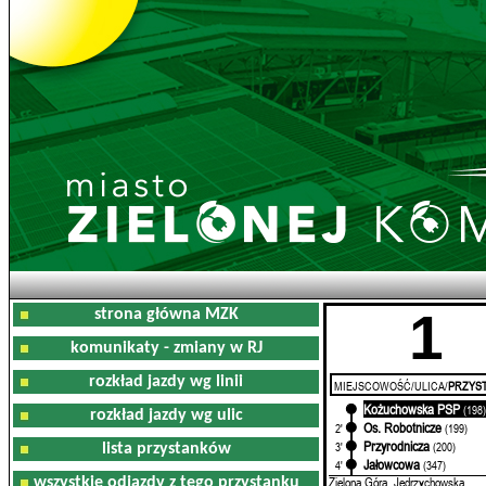
1
strona główna MZK
komunikaty - zmiany w RJ
rozkład jazdy wg linii
MIEJSCOWOŚĆ/ULICA/
PRZYST
Kożuchowska PSP
0'
(198
rozkład jazdy wg ulic
Os. Robotnicze
2'
(199)
Przyrodnicza
3'
(200)
lista przystanków
Jałowcowa
4'
(347)
Zielona Góra, Jędrzychowska
wszystkie odjazdy z tego przystanku