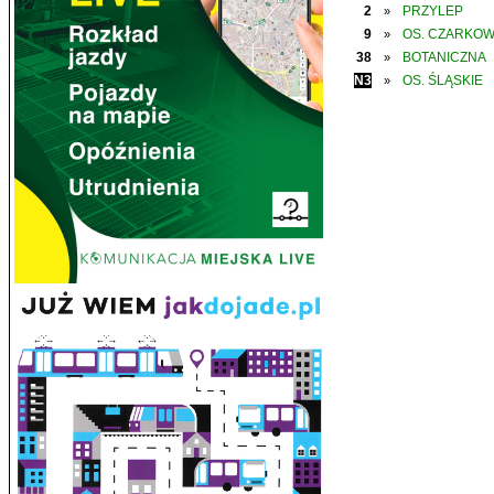
2
PRZYLEP
»
9
OS. CZARKO
»
38
BOTANICZNA
»
N3
OS. ŚLĄSKIE
»