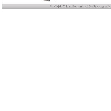
© Miejski Zakład Komunikacji Spółka z ogranic