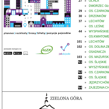
27
OCHLA
»
DWORZEC G
»
29
OS. CZARKO
»
30
DRZONKÓW
»
37
LECHITÓW
»
OS. LEŚNE
»
44
WYSPIAŃSKI
»
OS.KWIATOW
»
101
LECHITÓW
»
102
OS. DOLINA Z
»
OSADNICZA
»
103
OS. MAZURSK
»
N1
OS. ŚLĄSKIE
»
WYSZYŃSKIE
»
N2
OS. CZARKO
»
N3
OS. ŚLĄSKIE
»
JĘDRZYCHÓ
»
N4
ZAJEZDNIA C
»