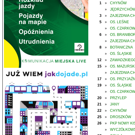
1
CHYNÓW
»
JĘDRZYCHÓ
»
3
ZAJEZDNIA C
»
5
OS. LEŚNE
»
OS. CZARKO
»
6
OS. BRANIBO
»
ZAJEZDNIA C
»
8
BOTANICZNA
»
OS. ŚLĄSKIE
»
12
ZAWADZKIEGO
»
15
OS. MAZURSK
»
ZAJEZDNIA C
»
17
OS. PRZYJAŹN
»
19
OS. ŚLĄSKIE
»
OS. CZARKO
»
20
PRZYLEP
»
21
JANY
»
22
CHYNÓW
»
25
DROSZKÓW
»
26
PKP NOWY KIS
»
WYCZÓŁKOWS
»