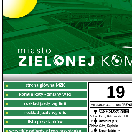
19
strona główna MZK
komunikaty - zmiany w RJ
rozkład jazdy wg linii
MIEJSCOWOŚĆ/ULICA/
PRZYST
Dworzec Główny
0'
(400)
rozkład jazdy wg ulic
Zielona Góra, Boh. Westerplatte
Centrum
2'
(174)
lista przystanków
Zielona Góra, Kupiecka
Śródmieście
3'
(21)
wszystkie odjazdy z tego przystanku