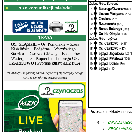
Zielona Góra, Batorego
plan komunikacji miejskiej
Batorego/Dworcowa
4'
(1
Liceum Plastyczne
6'
(123)
Źródlana
8'
(124)
Rzeźniczaka
9'
(125)
Rondo Batorego
11'
(398)
Os. Na Olimpie
12'
(128)
TRASA
Zielona Góra - Łężyca
Os. Czarkowo I
14'
(436)
OS. ŚLĄSKIE
– Os. Pomorskie – Szosa
Os. Czarkowo
15'
(657)
Kisielińska – Podgórna – Waryńskiego –
Łężyca Jagodowa n/ż
16'
(
Staszica – Dworzec Główny – Bohaterów
Łężyca Kwiatowa
18'
(129)
Westerplatte – Kupiecka – Batorego
OS.
Łężyca Dolna
CZARKOWO
(wybrane kursy:
ŁĘŻYCA
)
19'
(130)
Łężyca
20'
(112)
Po kliknięciu w godzinę odjazdu wyświetlą się szczegóły danego
kursu w tym również trasa przejazdu.
Pozostałe rozkłady z prz
0
ZAWADZKIEGO
»
WROCŁAWSK
»