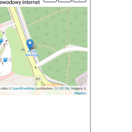
p data ©
OpenStreetMap
contributors,
CC-BY-SA
, Imagery ©
Mapbox