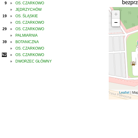
9
OS. CZARKOWO
»
JĘDRZYCHÓW
»
+
19
OS. ŚLĄSKIE
»
−
OS. CZARKOWO
»
29
OS. CZARKOWO
»
PALMIARNIA
»
39
BOTANICZNA
»
OS. CZARKOWO
»
N2
OS. CZARKOWO
»
DWORZEC GŁÓWNY
»
Leaflet
| Ma