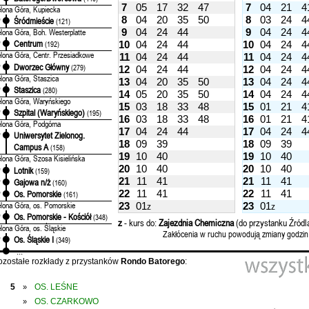
7
05
17
32
47
7
04
21
4
elona Góra, Kupiecka
8
04
20
35
50
8
03
24
4
Śródmieście
'
(121)
9
04
24
44
9
04
24
4
elona Góra, Boh. Westerplatte
Centrum
10
04
24
44
10
04
24
4
'
(192)
elona Góra, Centr. Przesiadkowe
11
04
24
44
11
04
24
4
Dworzec Główny
'
(279)
12
04
24
44
12
04
24
4
elona Góra, Staszica
13
04
20
35
50
13
04
24
4
Staszica
'
(280)
14
05
20
35
50
14
04
24
4
elona Góra, Waryńskiego
15
03
18
33
48
15
01
21
4
Szpital (Waryńskiego)
'
(195)
16
03
18
33
48
16
01
21
4
elona Góra, Podgórna
17
04
24
44
17
04
24
4
Uniwersytet Zielonog.
'
18
09
39
18
09
39
Campus A
(158)
19
10
40
19
10
40
elona Góra, Szosa Kisielińska
20
10
40
20
10
40
Lotnik
'
(159)
21
11
41
21
11
41
Gajowa n/ż
'
(160)
22
11
41
22
11
41
Os. Pomorskie
'
(161)
elona Góra, os. Pomorskie
23
01
23
01
z
z
Os. Pomorskie - Kościół
'
(348)
z
- kurs do:
Zajezdnia Chemiczna
(do przystanku Źródla
elona Góra, os. Śląskie
Zakłócenia w ruchu powodują zmiany godzin
Os. Śląskie I
'
(349)
...
ozostałe rozkłady z przystanków
Rondo Batorego
:
5
OS. LEŚNE
»
OS. CZARKOWO
»