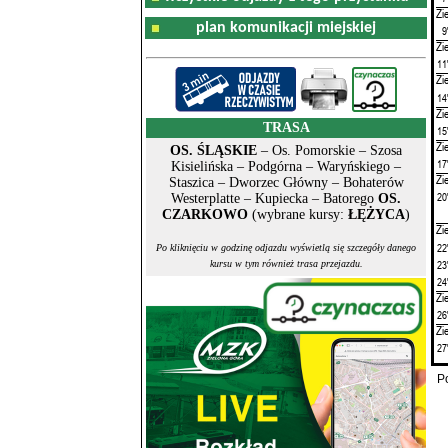
Zi
plan komunikacji miejskiej
9
Zi
11
Zi
14
Zi
TRASA
15
Zi
OS. ŚLĄSKIE
– Os. Pomorskie – Szosa
17
Kisielińska – Podgórna – Waryńskiego –
Zi
Staszica – Dworzec Główny – Bohaterów
20
Westerplatte – Kupiecka – Batorego
OS.
CZARKOWO
(wybrane kursy:
ŁĘŻYCA
)
Zi
22
Po kliknięciu w godzinę odjazdu wyświetlą się szczegóły danego
23
kursu w tym również trasa przejazdu.
24
Zi
26
Zi
27
P