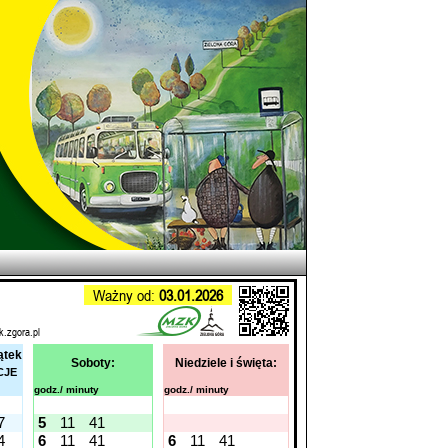
Ważny od:
03.01.2026
k.zgora.pl
ątek
Soboty:
Niedziele i święta:
CJE
godz./ minuty
godz./ minuty
7
5
11
41
4
6
11
41
6
11
41