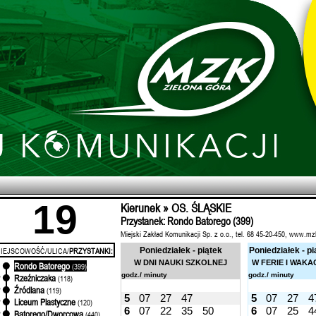
19
Kierunek » OS. ŚLĄSKIE
Przystanek: Rondo Batorego (399)
Miejski Zakład Komunikacji Sp. z o.o., tel. 68 45-20-450, www.mz
IEJSCOWOŚĆ/ULICA/
PRZYSTANKI:
Poniedziałek - piątek
Poniedziałek - pi
W DNI NAUKI SZKOLNEJ
W FERIE I WAKA
Rondo Batorego
'
(399)
godz./ minuty
godz./ minuty
Rzeźniczaka
'
(118)
Źródlana
'
(119)
5
07
27
47
5
07
27
4
Liceum Plastyczne
'
(120)
6
07
22
35
50
6
07
25
4
Batorego/Dworcowa
'
(440)