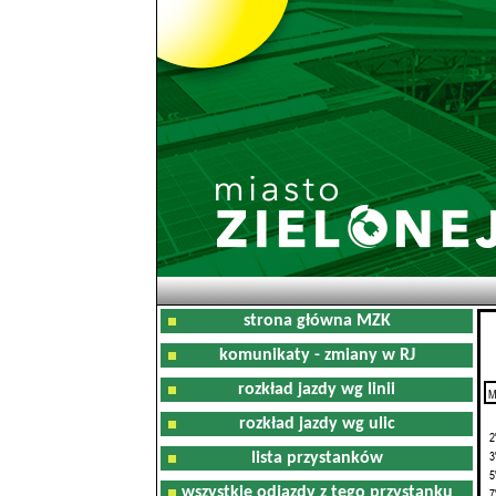
strona główna MZK
komunikaty - zmiany w RJ
rozkład jazdy wg linii
M
0
rozkład jazdy wg ulic
2
3
lista przystanków
5
wszystkie odjazdy z tego przystanku
7