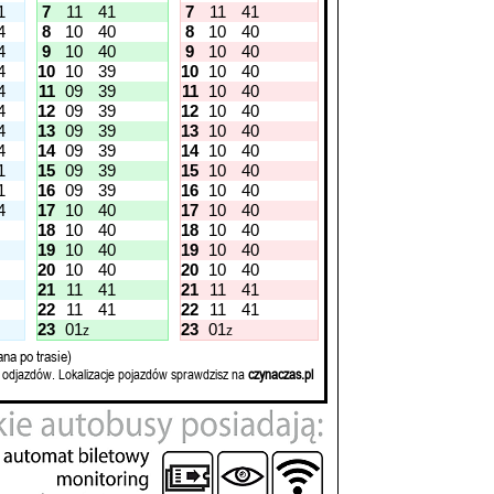
1
7
11
41
7
11
41
4
8
10
40
8
10
40
4
9
10
40
9
10
40
4
10
10
39
10
10
40
4
11
09
39
11
10
40
4
12
09
39
12
10
40
4
13
09
39
13
10
40
4
14
09
39
14
10
40
1
15
09
39
15
10
40
1
16
09
39
16
10
40
4
17
10
40
17
10
40
18
10
40
18
10
40
19
10
40
19
10
40
20
10
40
20
10
40
21
11
41
21
11
41
22
11
41
22
11
41
23
01
23
01
z
z
na po trasie)
 odjazdów. Lokalizacje pojazdów sprawdzisz na
czynaczas.pl