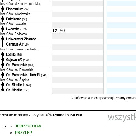
elona Góra, al.Konstytucji 3 Maja
Planetarium
'
(37)
elona Góra, Wrocławska
Palmiarnia
'
(38)
elona Góra, Lwowska
Lwowska
'
(169)
12
50
elona Góra, Podgórna
Uniwersytet Zielonog.
'
Campus A
(158)
elona Góra, Szosa Kisielińska
Lotnik
'
(159)
Gajowa n/ż
'
(160)
Os. Pomorskie
'
(161)
elona Góra, os. Pomorskie
Os. Pomorskie - Kościół
'
(348)
elona Góra, os. Śląskie
Os. Śląskie I
'
(349)
Os. Śląskie
'
(350)
Zakłócenia w ruchu powodują zmiany godzin
ozostałe rozkłady z przystanków
Rondo PCK/Lisia
:
2
JĘDRZYCHÓW
»
PRZYLEP
»