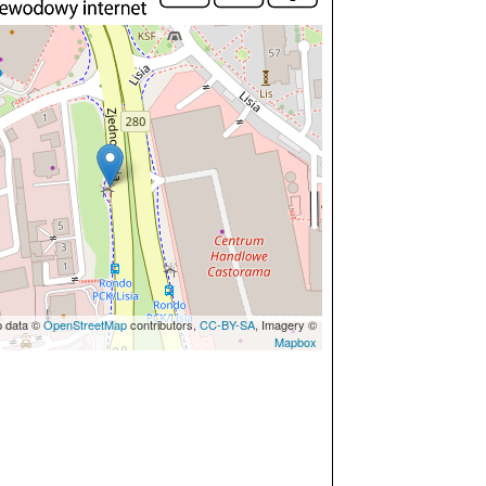
p data ©
OpenStreetMap
contributors,
CC-BY-SA
, Imagery ©
Mapbox