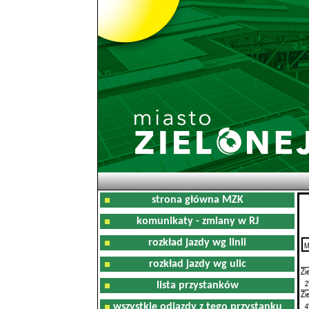
strona główna MZK
komunikaty - zmiany w RJ
rozkład jazdy wg linii
M
0
rozkład jazdy wg ulic
Zi
2
lista przystanków
Zi
4
wszystkie odjazdy z tego przystanku