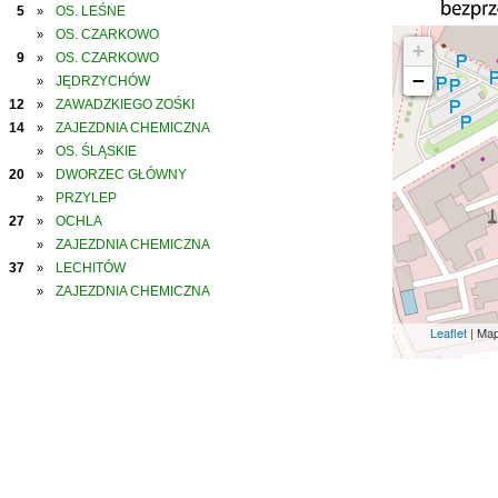
5
OS. LEŚNE
»
OS. CZARKOWO
»
+
9
OS. CZARKOWO
»
−
JĘDRZYCHÓW
»
12
ZAWADZKIEGO ZOŚKI
»
14
ZAJEZDNIA CHEMICZNA
»
OS. ŚLĄSKIE
»
20
DWORZEC GŁÓWNY
»
PRZYLEP
»
27
OCHLA
»
ZAJEZDNIA CHEMICZNA
»
37
LECHITÓW
»
ZAJEZDNIA CHEMICZNA
»
Leaflet
| Ma