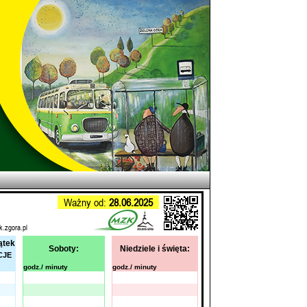
Ważny od:
28.06.2025
k.zgora.pl
ątek
Soboty:
Niedziele i święta:
CJE
godz./ minuty
godz./ minuty