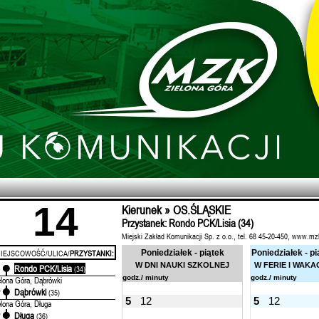
14
Kierunek » OS.ŚLĄSKIE
Przystanek: Rondo PCK/Lisia (34)
Miejski Zakład Komunikacji Sp. z o.o., tel. 68 45-20-450, www.mz
IEJSCOWOŚĆ/ULICA/
PRZYSTANKI:
Poniedziałek - piątek
Poniedziałek - pi
W DNI NAUKI SZKOLNEJ
W FERIE I WAKA
Rondo PCK/Lisia
'
(34)
godz./ minuty
godz./ minuty
elona Góra, Dąbrówki
Dąbrówki
'
(35)
5
12
5
12
elona Góra, Długa
Długa
'
(36)