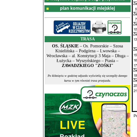
Zi
plan komunikacji miejskiej
5
Zi
7
Zi
10
Zi
TRASA
13
OS. ŚLĄSKIE
– Os. Pomorskie – Szosa
Zi
Kisielińska – Podgórna – Lwowska –
15
Wrocławska – al. Konstytucji 3 Maja – Długa –
16
Łużycka – Wyszyńskiego – Ptasia –
17
ZAWADZKIEGO "ZOŚKI"
Zi
19
Po kliknięciu w godzinę odjazdu wyświetlą się szczegóły danego
Zi
kursu w tym również trasa przejazdu.
20
21
P