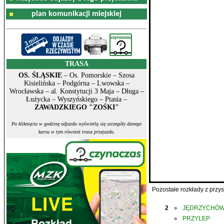
plan komunikacji miejskiej
TRASA
OS. ŚLĄSKIE
– Os. Pomorskie – Szosa
Kisielińska – Podgórna – Lwowska –
Wrocławska – al. Konstytucji 3 Maja – Długa –
Łużycka – Wyszyńskiego – Ptasia –
ZAWADZKIEGO "ZOŚKI"
Po kliknięciu w godzinę odjazdu wyświetlą się szczegóły danego
kursu w tym również trasa przejazdu.
Pozostałe rozkłady z prz
2
JĘDRZYCHÓ
»
PRZYLEP
»