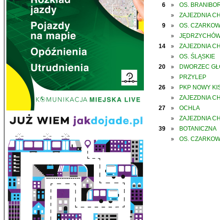
6
OS. BRANIBO
»
ZAJEZDNIA C
»
9
OS. CZARKO
»
JĘDRZYCHÓ
»
14
ZAJEZDNIA C
»
OS. ŚLĄSKIE
»
20
DWORZEC G
»
PRZYLEP
»
26
PKP NOWY KIS
»
ZAJEZDNIA C
»
27
OCHLA
»
ZAJEZDNIA C
»
39
BOTANICZNA
»
OS. CZARKO
»