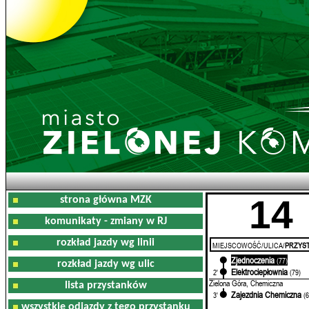
14
strona główna MZK
komunikaty - zmiany w RJ
rozkład jazdy wg linii
MIEJSCOWOŚĆ/ULICA/
PRZYST
Zjednoczenia
0'
(77)
rozkład jazdy wg ulic
Elektrociepłownia
2'
(79)
Zielona Góra, Chemiczna
lista przystanków
Zajezdnia Chemiczna
3'
(
wszystkie odjazdy z tego przystanku