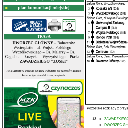
Zielona Góra, Wyczółkowskiego
plan komunikacji miejskiej
Kossaka n/ż
3'
(236)
Wyczółkowskiego
3'
(359)
Zielona Góra, al.Wojska Polskiego
Uniwersytet Zielonog.
5'
Campus B
(261)
Wojska Polskiego
7'
(188)
TRASA
Rondo PCK
9'
(189)
Biblioteka Wojewódzka
11'
DWORZEC GŁÓWNY
– Bohaterów
Zielona Góra, Boh. Westerplatte
Westerplatte – al. Wojska Polskiego –
Centrum
13'
(192)
Wyczółkowskiego – Os. Malarzy – Os.
Zielona Góra, Centr. Przesiadkow
Cegielnia – Łużycka – Wyszyńskiego – Ptasia –
Dworzec Główny
16'
(172)
ZAWADZKIEGO "ZOŚKI"
Po kliknięciu w godzinę odjazdu wyświetlą się szczegóły danego
kursu w tym również trasa przejazdu.
Pozostałe rozkłady z prz
12
ZAWADZKIEGO
»
DWORZEC G
»