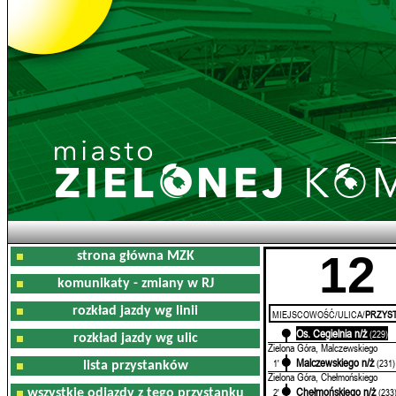
12
strona główna MZK
komunikaty - zmiany w RJ
rozkład jazdy wg linii
MIEJSCOWOŚĆ/ULICA/
PRZYST
Os. Cegielnia n/ż
0'
(229)
rozkład jazdy wg ulic
Zielona Góra, Malczewskiego
Malczewskiego n/ż
1'
(231)
lista przystanków
Zielona Góra, Chełmońskiego
Chełmońskiego n/ż
2'
(233
wszystkie odjazdy z tego przystanku