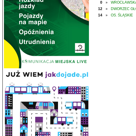
0
WROCŁAWSK
»
12
DWORZEC G
»
14
OS. ŚLĄSKIE
»