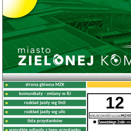
strona główna MZK
komunikaty - zmiany w RJ
12
rozkład jazdy wg linii
rozkład jazdy wg ulic
MIEJSCOWOŚĆ/ULICA/
PRZYST
lista przystanków
Zawadzkiego Zośki
0'
(456
wszystkie odjazdy z tego przystanku