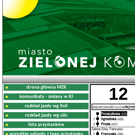
12
strona główna MZK
komunikaty - zmiany w RJ
rozkład jazdy wg linii
MIEJSCOWOŚĆ/ULICA/
PRZYST
Porzeczkowa
0'
(425)
rozkład jazdy wg ulic
Agrestowa
1'
(426)
Prosta
2'
(427)
lista przystanków
Zielona Góra, Francuska
Francuska
wszystkie odjazdy z tego przystanku
2'
(288)