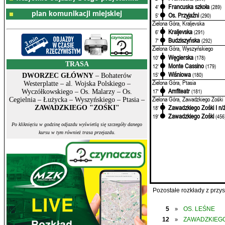
Francuska szkoła
4'
(289)
plan komunikacji miejskiej
Os. Przyjaźni
5'
(290)
Zielona Góra, Kraljevska
Kraljevska
6'
(291)
Budziszyńska
7'
(292)
Zielona Góra, Wyszyńskiego
Węgierska
10'
(178)
TRASA
Monte Cassino
12'
(179)
Wiśniowa
15'
(180)
DWORZEC GŁÓWNY
– Bohaterów
Zielona Góra, Ptasia
Westerplatte – al. Wojska Polskiego –
Amfiteatr
17'
(181)
Wyczółkowskiego – Os. Malarzy – Os.
Zielona Góra, Zawadzkiego Zośki
Cegielnia – Łużycka – Wyszyńskiego – Ptasia –
Zawadzkiego Zośki I n/
ZAWADZKIEGO "ZOŚKI"
18'
Zawadzkiego Zośki
19'
(456
Po kliknięciu w godzinę odjazdu wyświetlą się szczegóły danego
kursu w tym również trasa przejazdu.
Pozostałe rozkłady z prz
5
OS. LEŚNE
»
12
ZAWADZKIEGO
»