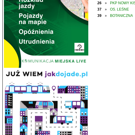
26
PKP NOWY KIS
»
37
OS. LEŚNE
»
39
BOTANICZNA
»