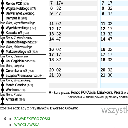
7
17
7
17
Rondo PCK
A
'
(176)
8
32
8
32
Wojska Polskiego
'
(177)
9
47
9
47
Uniwersytet Zielonog.
'
Campus B
(263)
elona Góra, Wyczółkowskiego
11
02
11
02
Wyczółkowskiego
'
(359)
12
17
12
17
Kossaka n/ż
'
(235)
13
32
13
32
elona Góra, Chełmońskiego
14
47
14
47
Chełmońskiego n/ż
'
(234)
elona Góra, Malczewskiego
16
02
16
02
Malczewskiego n/ż
'
(232)
17
17
17
17
elona Góra, Ceramiczna
18
32
18
32
Os. Cegielnia n/ż
'
(230)
elona Góra, Łużycka
20
02
20
02
Ceramiczna n/ż
'
(253)
21
30
21
30
Łużycka/Francuska n/ż
'
(254)
elona Góra, Wyszyńskiego
Monte Cassino
'
(179)
Wiśniowa
'
(180)
A
- kurs przez:
Rondo PCK/Lisia, Działkowa, Prosta
or
elona Góra, Ptasia
Zakłócenia w ruchu powodują zmiany godzin
Amfiteatr
'
(181)
...
ozostałe rozkłady z przystanków
Dworzec Główny
:
0
ZAWADZKIEGO ZOŚKI
»
WROCŁAWSKA
»