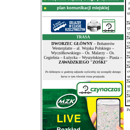
7
plan komunikacji miejskiej
8
10
Zi
12
12
TRASA
Zi
13
DWORZEC GŁÓWNY
– Bohaterów
Zi
Westerplatte – al. Wojska Polskiego –
14
Wyczółkowskiego – Os. Malarzy – Os.
Zi
Cegielnia – Łużycka – Wyszyńskiego – Ptasia –
15
ZAWADZKIEGO "ZOŚKI"
Zi
17
Po kliknięciu w godzinę odjazdu wyświetlą się szczegóły danego
18
kursu w tym również trasa przejazdu.
Zi
18
21
Zi
23
P