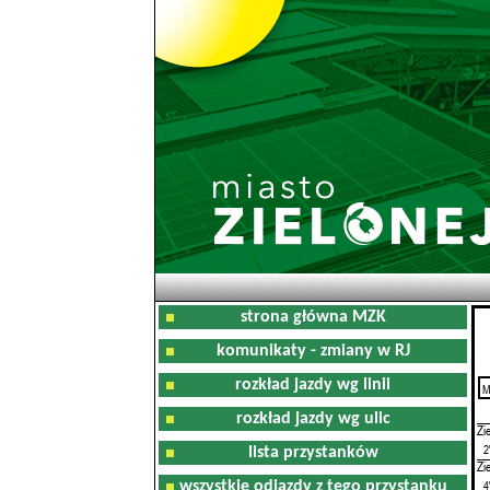
strona główna MZK
komunikaty - zmiany w RJ
rozkład jazdy wg linii
M
0
rozkład jazdy wg ulic
Zi
2
lista przystanków
Zi
4
wszystkie odjazdy z tego przystanku