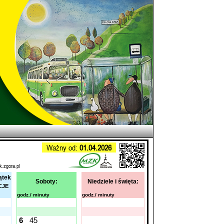
Ważny od:
01.04.2026
k.zgora.pl
ątek
Soboty:
Niedziele i święta:
CJE
godz./ minuty
godz./ minuty
6
45