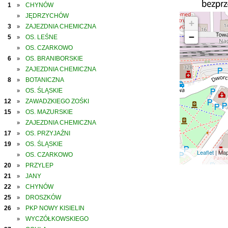
1
CHYNÓW
»
JĘDRZYCHÓW
»
+
3
ZAJEZDNIA CHEMICZNA
»
−
5
OS. LEŚNE
»
OS. CZARKOWO
»
6
OS. BRANIBORSKIE
»
ZAJEZDNIA CHEMICZNA
»
8
BOTANICZNA
»
OS. ŚLĄSKIE
»
12
ZAWADZKIEGO ZOŚKI
»
15
OS. MAZURSKIE
»
ZAJEZDNIA CHEMICZNA
»
17
OS. PRZYJAŹNI
»
19
OS. ŚLĄSKIE
»
Leaflet
| Ma
OS. CZARKOWO
»
20
PRZYLEP
»
21
JANY
»
22
CHYNÓW
»
25
DROSZKÓW
»
26
PKP NOWY KISIELIN
»
WYCZÓŁKOWSKIEGO
»