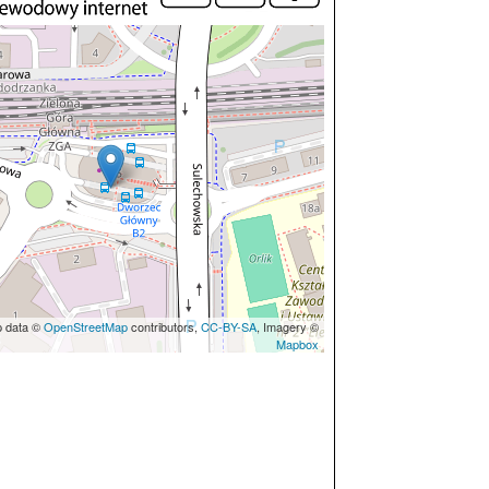
p data ©
OpenStreetMap
contributors,
CC-BY-SA
, Imagery ©
Mapbox