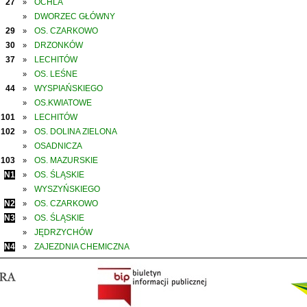
27
OCHLA
»
DWORZEC GŁÓWNY
»
29
OS. CZARKOWO
»
30
DRZONKÓW
»
37
LECHITÓW
»
OS. LEŚNE
»
44
WYSPIAŃSKIEGO
»
OS.KWIATOWE
»
101
LECHITÓW
»
102
OS. DOLINA ZIELONA
»
OSADNICZA
»
103
OS. MAZURSKIE
»
N1
OS. ŚLĄSKIE
»
WYSZYŃSKIEGO
»
N2
OS. CZARKOWO
»
N3
OS. ŚLĄSKIE
»
JĘDRZYCHÓW
»
N4
ZAJEZDNIA CHEMICZNA
»