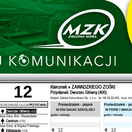
12
Kierunek » ZAWADZKIEGO ZOŚKI
Przystanek: Dworzec Główny (400)
Miejski Zakład Komunikacji Sp. z o.o., tel. 68 45-20-450, www.mz
IEJSCOWOŚĆ/ULICA/
PRZYSTANKI:
Poniedziałek - piątek
Poniedziałek - pi
W DNI NAUKI SZKOLNEJ
W FERIE I WAKA
Dworzec Główny
'
(400)
godz./ minuty
godz./ minuty
elona Góra, Boh. Westerplatte
Centrum
'
(174)
elona Góra, al.Wojska Polskiego
6
12
6
12
Elżbietanki
'
(175)