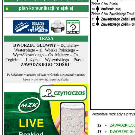
Zielona Góra, Ptasia
plan komunikacji miejskiej
Amfiteatr
10'
(181)
Zielona Góra, Zawadzkiego Zośki
Zawadzkiego Zośki I n/
11'
Zawadzkiego Zośki
12'
(456
TRASA
DWORZEC GŁÓWNY
– Bohaterów
Westerplatte – al. Wojska Polskiego –
Wyczółkowskiego – Os. Malarzy – Os.
Cegielnia – Łużycka – Wyszyńskiego – Ptasia –
ZAWADZKIEGO "ZOŚKI"
Po kliknięciu w godzinę odjazdu wyświetlą się szczegóły danego
kursu w tym również trasa przejazdu.
Pozostałe rozkłady z prz
12
ZAWADZKIEGO
»
17
DWORZEC G
»