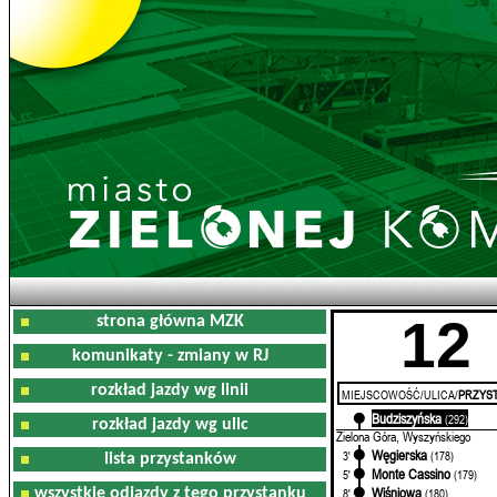
12
strona główna MZK
komunikaty - zmiany w RJ
rozkład jazdy wg linii
MIEJSCOWOŚĆ/ULICA/
PRZYST
Budziszyńska
0'
(292)
rozkład jazdy wg ulic
Zielona Góra, Wyszyńskiego
Węgierska
3'
(178)
lista przystanków
Monte Cassino
5'
(179)
Wiśniowa
wszystkie odjazdy z tego przystanku
8'
(180)