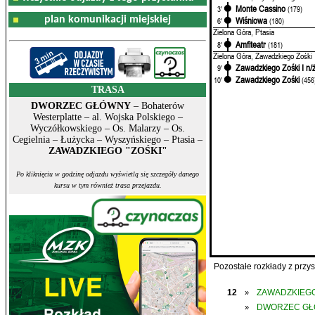
Monte Cassino
3'
(179)
plan komunikacji miejskiej
Wiśniowa
6'
(180)
Zielona Góra, Ptasia
Amfiteatr
8'
(181)
Zielona Góra, Zawadzkiego Zośki
Zawadzkiego Zośki I n/
9'
Zawadzkiego Zośki
10'
(456
TRASA
DWORZEC GŁÓWNY
– Bohaterów
Westerplatte – al. Wojska Polskiego –
Wyczółkowskiego – Os. Malarzy – Os.
Cegielnia – Łużycka – Wyszyńskiego – Ptasia –
ZAWADZKIEGO "ZOŚKI"
Po kliknięciu w godzinę odjazdu wyświetlą się szczegóły danego
kursu w tym również trasa przejazdu.
Pozostałe rozkłady z prz
12
ZAWADZKIEGO
»
DWORZEC G
»