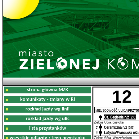
12
strona główna MZK
komunikaty - zmiany w RJ
rozkład jazdy wg linii
MIEJSCOWOŚĆ/ULICA/
PRZYST
Os. Cegielnia n/ż
0'
(230)
rozkład jazdy wg ulic
Zielona Góra, Łużycka
Ceramiczna n/ż
2'
(253)
lista przystanków
Łużycka/Francuska n/ż
3'
Zielona Góra, Wyszyńskiego
wszystkie odjazdy z tego przystanku