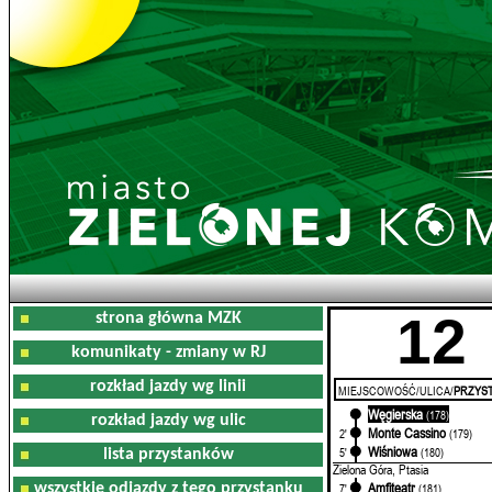
12
strona główna MZK
komunikaty - zmiany w RJ
rozkład jazdy wg linii
MIEJSCOWOŚĆ/ULICA/
PRZYST
Węgierska
0'
(178)
rozkład jazdy wg ulic
Monte Cassino
2'
(179)
Wiśniowa
5'
(180)
lista przystanków
Zielona Góra, Ptasia
Amfiteatr
wszystkie odjazdy z tego przystanku
7'
(181)