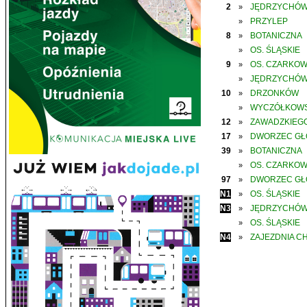
2
JĘDRZYCHÓ
»
PRZYLEP
»
8
BOTANICZNA
»
OS. ŚLĄSKIE
»
9
OS. CZARKO
»
JĘDRZYCHÓ
»
10
DRZONKÓW
»
WYCZÓŁKOWS
»
12
ZAWADZKIEGO
»
17
DWORZEC G
»
39
BOTANICZNA
»
OS. CZARKO
»
97
DWORZEC G
»
N1
OS. ŚLĄSKIE
»
N3
JĘDRZYCHÓ
»
OS. ŚLĄSKIE
»
N4
ZAJEZDNIA C
»