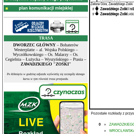
Zielona Góra, Zawadzkiego Zośki
plan komunikacji miejskiej
Zawadzkiego Zośki I n/
8'
Zawadzkiego Zośki
9'
(456
TRASA
DWORZEC GŁÓWNY
– Bohaterów
Westerplatte – al. Wojska Polskiego –
Wyczółkowskiego – Os. Malarzy – Os.
Cegielnia – Łużycka – Wyszyńskiego – Ptasia –
ZAWADZKIEGO "ZOŚKI"
Po kliknięciu w godzinę odjazdu wyświetlą się szczegóły danego
kursu w tym również trasa przejazdu.
Pozostałe rozkłady z prz
0
ZAWADZKIEGO
»
WROCŁAWSK
»