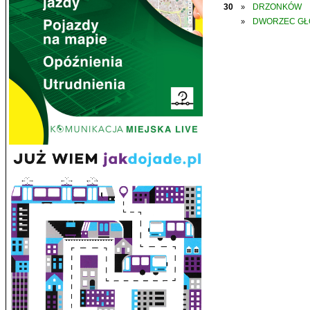
30
DRZONKÓW
»
DWORZEC G
»