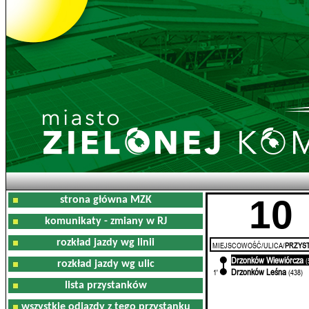
10
strona główna MZK
komunikaty - zmiany w RJ
rozkład jazdy wg linii
MIEJSCOWOŚĆ/ULICA/
PRZYST
Drzonków Wiewiórcza
0'
(
rozkład jazdy wg ulic
Drzonków Leśna
1'
(438)
lista przystanków
wszystkie odjazdy z tego przystanku