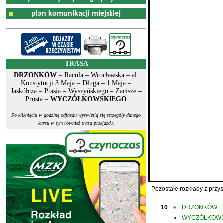
plan komunikacji miejskiej
TRASA
DRZONKÓW
– Racula – Wrocławska – al.
Konstytucji 3 Maja – Długa – 1 Maja –
Jaskółcza – Ptasia – Wyszyńskiego – Zacisze –
Prosta –
WYCZÓŁKOWSKIEGO
Po kliknięciu w godzinę odjazdu wyświetlą się szczegóły danego
kursu w tym również trasa przejazdu.
Pozostałe rozkłady z prz
10
DRZONKÓW
»
WYCZÓŁKOWS
»