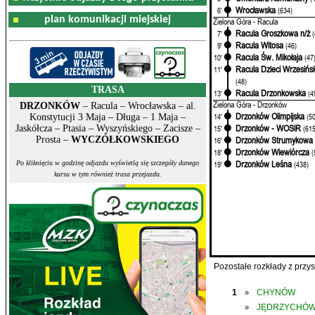
Wrocławska
6'
(634)
plan komunikacji miejskiej
Zielona Góra - Racula
Racula Groszkowa n/ż
7'
Racula Witosa
9'
(46)
Racula Św. Mikołaja
10'
(47
Racula Dzieci Wrzesińs
11'
(48)
TRASA
Racula Drzonkowska
13'
(4
Zielona Góra - Drzonków
DRZONKÓW
– Racula – Wrocławska – al.
Drzonków Olimpijska
14'
(5
Konstytucji 3 Maja – Długa – 1 Maja –
Drzonków - WOSiR
Jaskółcza – Ptasia – Wyszyńskiego – Zacisze –
15'
(615
Prosta –
WYCZÓŁKOWSKIEGO
Drzonków Strumykowa
16'
Drzonków Wiewiórcza
18'
(
Drzonków Leśna
Po kliknięciu w godzinę odjazdu wyświetlą się szczegóły danego
19'
(438)
kursu w tym również trasa przejazdu.
Pozostałe rozkłady z prz
1
CHYNÓW
»
JĘDRZYCHÓ
»