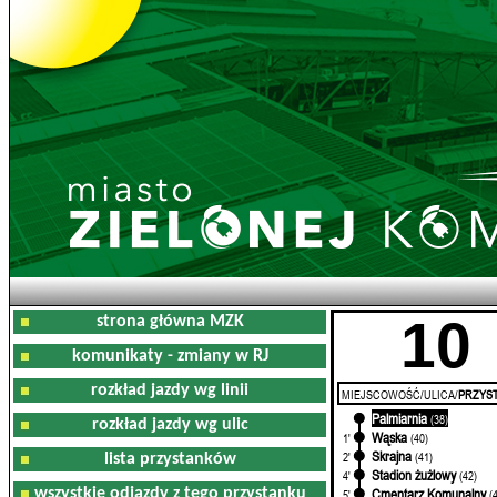
10
strona główna MZK
komunikaty - zmiany w RJ
rozkład jazdy wg linii
MIEJSCOWOŚĆ/ULICA/
PRZYST
Palmiarnia
0'
(38)
rozkład jazdy wg ulic
Wąska
1'
(40)
Skrajna
2'
(41)
lista przystanków
Stadion żużlowy
4'
(42)
wszystkie odjazdy z tego przystanku
Cmentarz Komunalny
5'
(