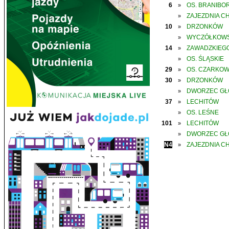
6
OS. BRANIBO
»
ZAJEZDNIA C
»
10
DRZONKÓW
»
WYCZÓŁKOWS
»
14
ZAWADZKIEGO
»
OS. ŚLĄSKIE
»
29
OS. CZARKO
»
30
DRZONKÓW
»
DWORZEC G
»
37
LECHITÓW
»
OS. LEŚNE
»
101
LECHITÓW
»
DWORZEC G
»
N4
ZAJEZDNIA C
»