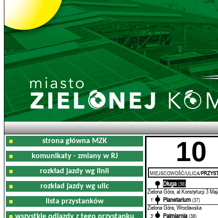
10
strona główna MZK
komunikaty - zmiany w RJ
rozkład jazdy wg linii
MIEJSCOWOŚĆ/ULICA/
PRZYST
Długa
0'
(36)
rozkład jazdy wg ulic
Zielona Góra, al.Konstytucji 3 Maj
Planetarium
1'
(37)
lista przystanków
Zielona Góra, Wrocławska
Palmiarnia
3'
(38)
wszystkie odjazdy z tego przystanku