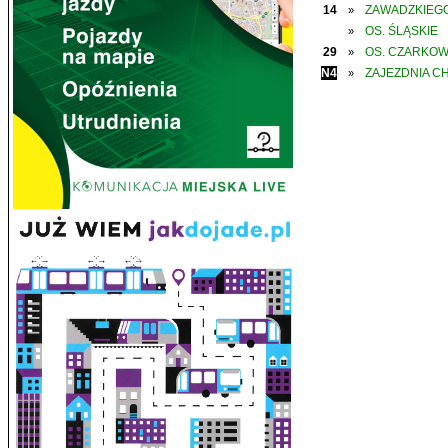
14
ZAWADZKIEGO
»
OS. ŚLĄSKIE
»
29
OS. CZARKO
»
N4
ZAJEZDNIA C
»