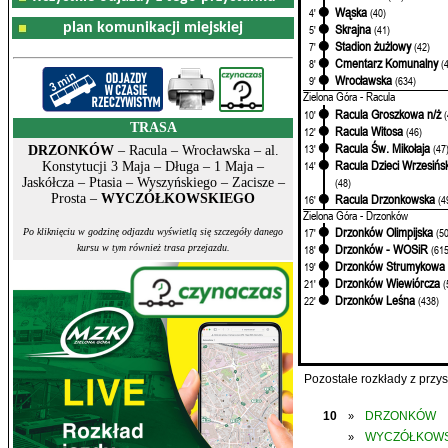
Wąska
4'
(40)
plan komunikacji miejskiej
Skrajna
5'
(41)
Stadion żużlowy
7'
(42)
Cmentarz Komunalny
8'
(
Wrocławska
9'
(634)
Zielona Góra - Racula
Racula Groszkowa n/ż
10'
TRASA
Racula Witosa
12'
(46)
Racula Św. Mikołaja
13'
(47
DRZONKÓW
– Racula – Wrocławska – al.
Racula Dzieci Wrzesińs
14'
Konstytucji 3 Maja – Długa – 1 Maja –
(48)
Jaskółcza – Ptasia – Wyszyńskiego – Zacisze –
Racula Drzonkowska
Prosta –
WYCZÓŁKOWSKIEGO
16'
(4
Zielona Góra - Drzonków
Drzonków Olimpijska
17'
(5
Po kliknięciu w godzinę odjazdu wyświetlą się szczegóły danego
Drzonków - WOSiR
18'
(615
kursu w tym również trasa przejazdu.
Drzonków Strumykowa
19'
Drzonków Wiewiórcza
21'
(
Drzonków Leśna
22'
(438)
Pozostałe rozkłady z prz
10
DRZONKÓW
»
WYCZÓŁKOWS
»