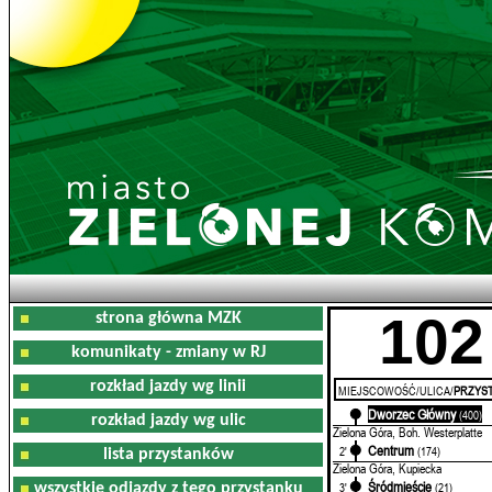
102
strona główna MZK
komunikaty - zmiany w RJ
rozkład jazdy wg linii
MIEJSCOWOŚĆ/ULICA/
PRZYST
Dworzec Główny
0'
(400)
rozkład jazdy wg ulic
Zielona Góra, Boh. Westerplatte
Centrum
2'
(174)
lista przystanków
Zielona Góra, Kupiecka
Śródmieście
3'
(21)
wszystkie odjazdy z tego przystanku