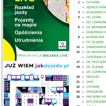
1
CHYNÓW
»
JĘDRZYCHÓ
»
3
ZAJEZDNIA C
»
5
OS. LEŚNE
»
OS. CZARKO
»
6
OS. BRANIBO
»
ZAJEZDNIA C
»
8
BOTANICZNA
»
OS. ŚLĄSKIE
»
12
ZAWADZKIEGO
»
15
OS. MAZURSK
»
ZAJEZDNIA C
»
17
OS. PRZYJAŹN
»
19
OS. ŚLĄSKIE
»
OS. CZARKO
»
20
PRZYLEP
»
21
JANY
»
22
CHYNÓW
»
25
DROSZKÓW
»
26
PKP NOWY KIS
»
WYCZÓŁKOWS
»