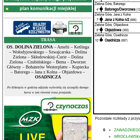
Zielona Góra, Batorego
plan komunikacji miejskiej
Batorego/Dworcowa
4'
(1
Zielona Góra, Jana z Kolna
Jana z Kolna n/ż
7'
(666)
Zielona Góra, Objazdowa
Objazdowa
8'
(365)
Zielona Góra, Osadnicza
TRASA
Osadnicza
10'
(997)
OS. DOLINA ZIELONA
– Amelii – Ketlinga
– Wołodyjowskiego – Szwajcarska – Dolina
Zielona – Skłodowskiej–Curie – Dolina
Zielona – Czubińskiego – Bema – Dworzec
Główny – Bohaterów Westerplatte – Kupiecka
– Batorego – Jana z Kolna – Objazdowa –
OSADNICZA
Po kliknięciu w godzinę odjazdu wyświetlą się szczegóły danego
kursu w tym również trasa przejazdu.
Pozostałe rozkłady z prz
0
ZAWADZKIEGO
»
WROCŁAWSK
»