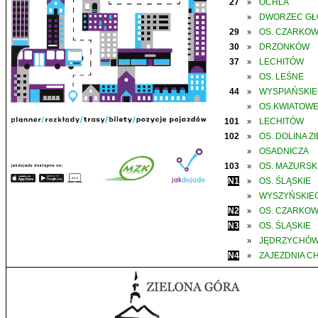
27
OCHLA
»
DWORZEC G
»
29
OS. CZARKO
»
30
DRZONKÓW
»
37
LECHITÓW
»
OS. LEŚNE
»
44
WYSPIAŃSKI
»
OS.KWIATOW
»
101
LECHITÓW
»
102
OS. DOLINA Z
»
OSADNICZA
»
103
OS. MAZURSK
»
N1
OS. ŚLĄSKIE
»
WYSZYŃSKIE
»
N2
OS. CZARKO
»
N3
OS. ŚLĄSKIE
»
JĘDRZYCHÓ
»
N4
ZAJEZDNIA C
»