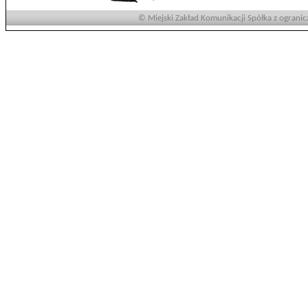
© Miejski Zakład Komunikacji Spółka z ogranic