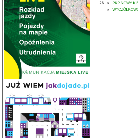
26
PKP NOWY KIS
»
WYCZÓŁKOWS
»