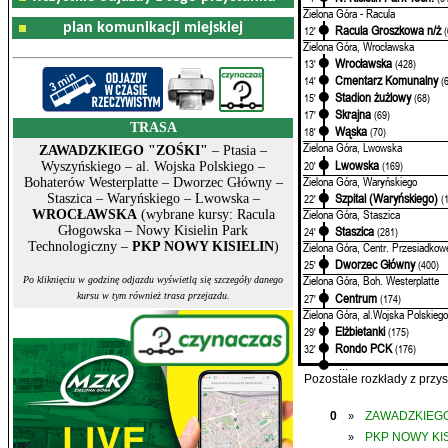
Zielona Góra - Racula
plan komunikacji miejskiej
Racula Groszkowa n/ż
12'
Zielona Góra, Wrocławska
Wrocławska
13'
(428)
Cmentarz Komunalny
14'
(
Stadion żużlowy
15'
(68)
Skrajna
17'
(69)
TRASA
Wąska
18'
(70)
Zielona Góra, Lwowska
ZAWADZKIEGO "ZOŚKI"
– Ptasia –
Lwowska
20'
(169)
Wyszyńskiego – al. Wojska Polskiego –
Zielona Góra, Waryńskiego
Bohaterów Westerplatte – Dworzec Główny –
Szpital (Waryńskiego)
22'
(
Staszica – Waryńskiego – Lwowska –
Zielona Góra, Staszica
WROCŁAWSKA
(wybrane kursy: Racula
Głogowska – Nowy Kisielin Park
Staszica
24'
(281)
Technologiczny –
PKP NOWY KISIELIN
)
Zielona Góra, Centr. Przesiadkow
Dworzec Główny
25'
(400)
Zielona Góra, Boh. Westerplatte
Po kliknięciu w godzinę odjazdu wyświetlą się szczegóły danego
Centrum
kursu w tym również trasa przejazdu.
27'
(174)
Zielona Góra, al.Wojska Polskiego
Elżbietanki
29'
(175)
Rondo PCK
32'
(176)
...
Pozostałe rozkłady z prz
0
ZAWADZKIEGO
»
PKP NOWY KIS
»