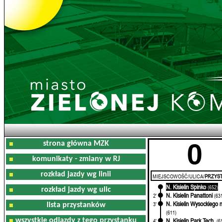
0
strona główna MZK
komunikaty - zmiany w RJ
rozkład jazdy wg linii
MIEJSCOWOŚĆ/ULICA/
PRZYST
N. Kisielin Spinko
0'
(652)
rozkład jazdy wg ulic
N. Kisielin Panattoni
2'
(63
N. Kisielin Wysockiego n
3'
lista przystanków
(611)
wszystkie odjazdy z tego przystanku
N. Kisielin Park Tech.
4'
(6