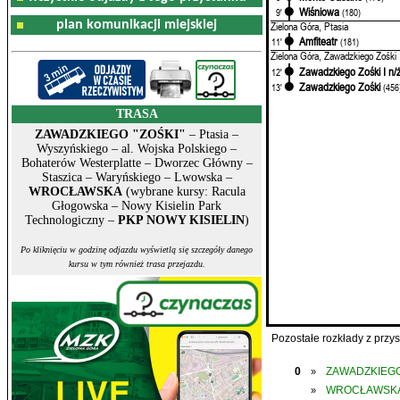
Wiśniowa
9'
(180)
plan komunikacji miejskiej
Zielona Góra, Ptasia
Amfiteatr
11'
(181)
Zielona Góra, Zawadzkiego Zośki
Zawadzkiego Zośki I n/
12'
Zawadzkiego Zośki
13'
(456
TRASA
ZAWADZKIEGO "ZOŚKI"
– Ptasia –
Wyszyńskiego – al. Wojska Polskiego –
Bohaterów Westerplatte – Dworzec Główny –
Staszica – Waryńskiego – Lwowska –
WROCŁAWSKA
(wybrane kursy: Racula
Głogowska – Nowy Kisielin Park
Technologiczny –
PKP NOWY KISIELIN
)
Po kliknięciu w godzinę odjazdu wyświetlą się szczegóły danego
kursu w tym również trasa przejazdu.
Pozostałe rozkłady z prz
0
ZAWADZKIEGO
»
WROCŁAWSK
»