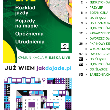
2
JĘDRZYCHÓ
»
PRZYLEP
»
8
BOTANICZNA
»
OS. ŚLĄSKIE
»
9
OS. CZARKO
»
JĘDRZYCHÓ
»
12
ZAWADZKIEGO
»
DWORZEC G
»
26
PKP NOWY KIS
»
WYCZÓŁKOWS
»
97
DWORZEC G
»
N1
OS. ŚLĄSKIE
»
N3
JĘDRZYCHÓ
»
OS. ŚLĄSKIE
»
N4
ZAJEZDNIA C
»