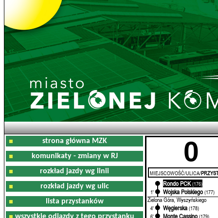
0
strona główna MZK
komunikaty - zmiany w RJ
rozkład jazdy wg linii
MIEJSCOWOŚĆ/ULICA/
PRZYST
Rondo PCK
0'
(176)
rozkład jazdy wg ulic
Wojska Polskiego
1'
(177)
Zielona Góra, Wyszyńskiego
lista przystanków
Węgierska
4'
(178)
Monte Cassino
wszystkie odjazdy z tego przystanku
6'
(179)