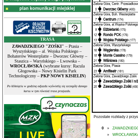
Zielona Góra, Centr. Przesiadkow
plan komunikacji miejskiej
Dworzec Główny
5'
(400)
Zielona Góra, Boh. Westerplatte
Centrum
7'
(174)
Zielona Góra, al.Wojska Polskiego
Elżbietanki
9'
(175)
Rondo PCK
12'
(176)
TRASA
Wojska Polskiego
13'
(177)
Zielona Góra, Wyszyńskiego
ZAWADZKIEGO "ZOŚKI"
– Ptasia –
Węgierska
16'
(178)
Wyszyńskiego – al. Wojska Polskiego –
Monte Cassino
18'
(179)
Bohaterów Westerplatte – Dworzec Główny –
Wiśniowa
21'
(180)
Staszica – Waryńskiego – Lwowska –
Zielona Góra, Ptasia
WROCŁAWSKA
(wybrane kursy: Racula
Amfiteatr
23'
(181)
Głogowska – Nowy Kisielin Park
Zielona Góra, Zawadzkiego Zośki
Technologiczny –
PKP NOWY KISIELIN
)
Zawadzkiego Zośki I n/
24'
Zawadzkiego Zośki
25'
(456
Po kliknięciu w godzinę odjazdu wyświetlą się szczegóły danego
kursu w tym również trasa przejazdu.
Pozostałe rozkłady z prz
0
ZAWADZKIEGO
»
WROCŁAWSK
»