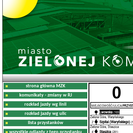
0
strona główna MZK
komunikaty - zmiany w RJ
rozkład jazdy wg linii
MIEJSCOWOŚĆ/ULICA/
PRZYST
Lwowska
0'
(169)
rozkład jazdy wg ulic
Zielona Góra, Waryńskiego
Szpital (Waryńskiego)
2'
(
lista przystanków
Zielona Góra, Staszica
Staszica
4'
(281)
wszystkie odjazdy z tego przystanku