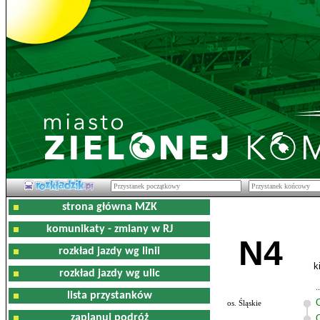
strona główna MZK
komunikaty - zmiany w RJ
N4
rozkład jazdy wg linii
k
rozkład jazdy wg ulic
lista przystanków
os. Śląskie
zaplanuj podróż
O