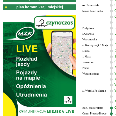
os. Pomorskie
plan komunikacji miejskiej
Szosa Kisielińska
L
Podgórna
Lwowska
P
Wrocławska
al.Konstytucji 3 Maja
Długa
1 Maja
Jaskółcza
Ptasia
Wyszyńskiego
al.Wojska Polskiego
Boh. Westerplatte
Centr. Przesiadkowe