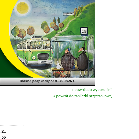
Rozkład jazdy ważny od
01.06.2026 r.
.
« powrót do wyboru linii
« powrót do tabliczki przystankowej
3:21
3:22