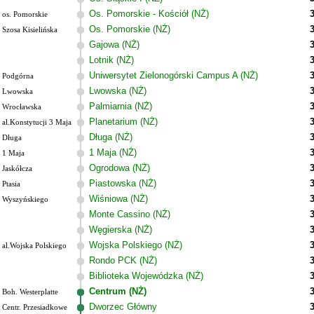
Os. Pomorskie - Kościół (NŻ)
os. Pomorskie
Os. Pomorskie (NŻ)
Szosa Kisielińska
Gajowa (NŻ)
Lotnik (NŻ)
Uniwersytet Zielonogórski Campus A (NŻ)
Podgórna
Lwowska (NŻ)
Lwowska
Palmiarnia (NŻ)
Wrocławska
Planetarium (NŻ)
al.Konstytucji 3 Maja
Długa (NŻ)
Długa
1 Maja (NŻ)
1 Maja
Ogrodowa (NŻ)
Jaskółcza
Piastowska (NŻ)
Ptasia
Wiśniowa (NŻ)
Wyszyńskiego
Monte Cassino (NŻ)
Węgierska (NŻ)
Wojska Polskiego (NŻ)
al.Wojska Polskiego
Rondo PCK (NŻ)
Biblioteka Wojewódzka (NŻ)
Centrum (NŻ)
Boh. Westerplatte
Dworzec Główny
Centr. Przesiadkowe