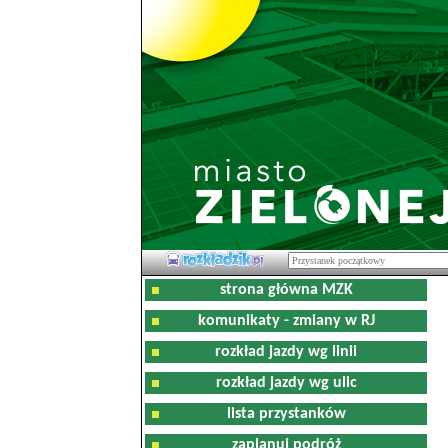
strona główna MZK
komunikaty - zmiany w RJ
rozkład jazdy wg linii
rozkład jazdy wg ulic
lista przystanków
zaplanuj podróż