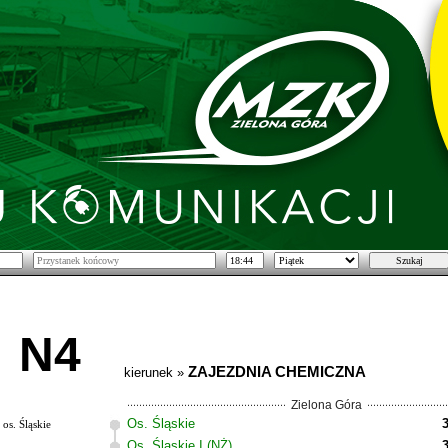
N4
ZAJEZDNIA CHEMICZNA
kierunek »
Zielona Góra
Os. Śląskie
os. Śląskie
Os. Śląskie I (NŻ)