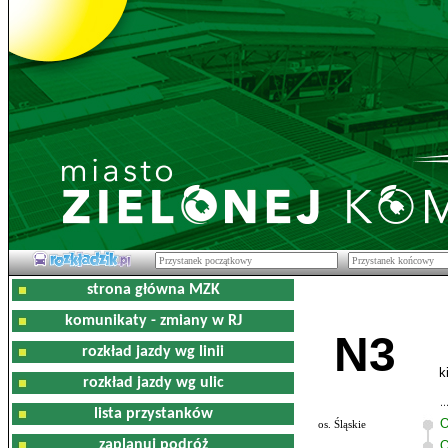
strona główna MZK
komunikaty - zmiany w RJ
N3
rozkład jazdy wg linii
k
rozkład jazdy wg ulic
lista przystanków
O
os. Śląskie
zaplanuj podróż
O