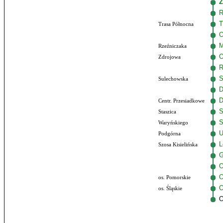
Ź
R
T
Trasa Północna
O
M
Rzeźniczaka
O
Zdrojowa
R
S
Sulechowska
D
D
Centr. Przesiadkowe
S
Staszica
S
Waryńskiego
U
Podgórna
L
Szosa Kisielińska
G
O
O
os. Pomorskie
O
os. Śląskie
O