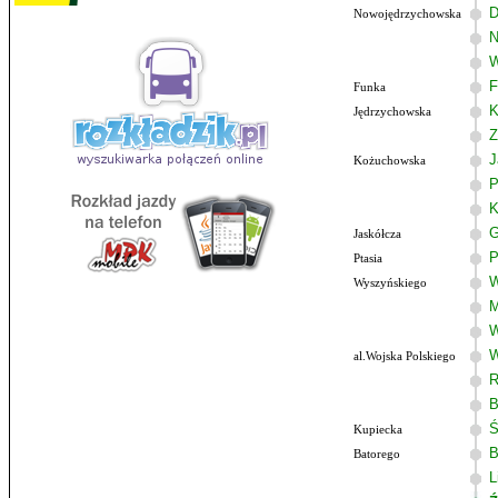
D
Nowojędrzychowska
N
W
F
Funka
K
Jędrzychowska
Z
J
Kożuchowska
P
K
G
Jaskółcza
P
Ptasia
W
Wyszyńskiego
M
W
W
al.Wojska Polskiego
R
B
Ś
Kupiecka
B
Batorego
L