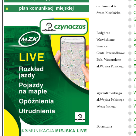
O
os. Pomorskie
plan komunikacji miejskiej
O
Szosa Kisielińska
G
L
U
Podgórna
S
Waryńskiego
S
Staszica
D
Centr. Przesiadkowe
C
Boh. Westerplatte
E
al.Wojska Polskiego
R
W
U
W
Wyczółkowskiego
U
al.Wojska Polskiego
W
Wyszyńskiego
M
W
O
Botaniczna
B