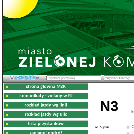
strona główna MZK
komunikaty - zmiany w RJ
N3
rozkład jazdy wg linii
k
rozkład jazdy wg ulic
lista przystanków
O
os. Śląskie
zaplanuj podróż
O