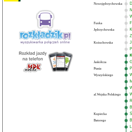
D
Nowojędrzychowska
N
W
F
Funka
K
Jędrzychowska
Z
J
Kożuchowska
P
K
G
Jaskółcza
P
Ptasia
W
Wyszyńskiego
M
W
W
al.Wojska Polskiego
R
B
Ś
Kupiecka
B
Batorego
L