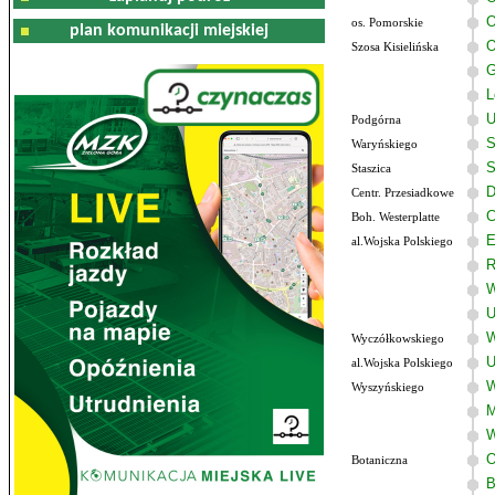
O
os. Pomorskie
plan komunikacji miejskiej
O
Szosa Kisielińska
G
L
U
Podgórna
S
Waryńskiego
S
Staszica
D
Centr. Przesiadkowe
C
Boh. Westerplatte
E
al.Wojska Polskiego
R
W
U
W
Wyczółkowskiego
U
al.Wojska Polskiego
W
Wyszyńskiego
M
W
O
Botaniczna
B