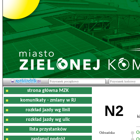
strona główna MZK
komunikaty - zmiany w RJ
N2
rozkład jazdy wg linii
k
rozkład jazdy wg ulic
lista przystanków
O
Odrzańska
zaplanuj podróż
O