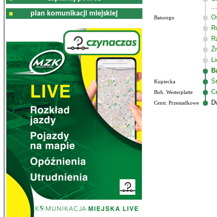
plan komunikacji miejskiej
O
Batorego
R
R
Ź
L
B
Ś
Kupiecka
C
Boh. Westerplatte
D
Centr. Przesiadkowe