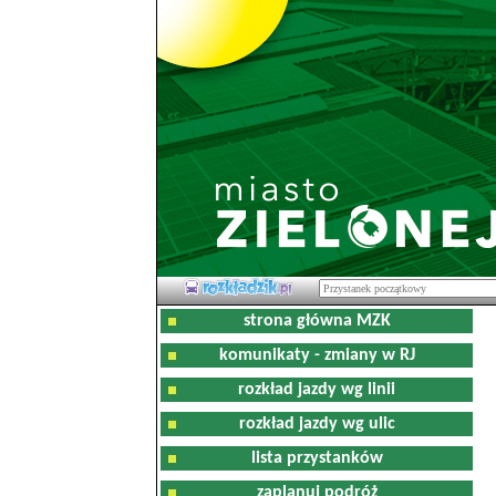
strona główna MZK
komunikaty - zmiany w RJ
rozkład jazdy wg linii
rozkład jazdy wg ulic
lista przystanków
zaplanuj podróż