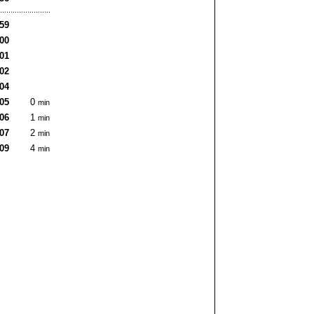
:59
:00
:01
:02
:04
:05
0
min
:06
1
min
:07
2
min
:09
4
min