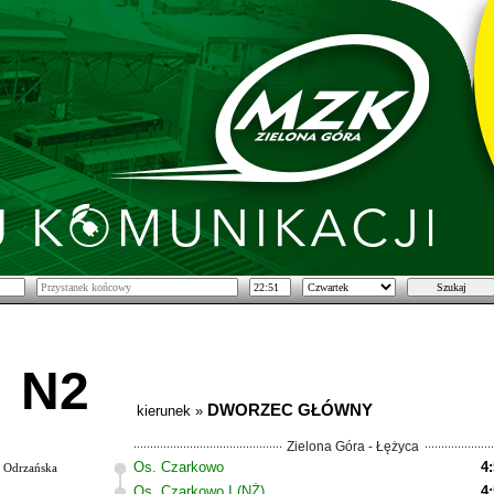
N2
DWORZEC GŁÓWNY
kierunek »
Zielona Góra - Łężyca
Os. Czarkowo
4
Odrzańska
Os. Czarkowo I (NŻ)
4