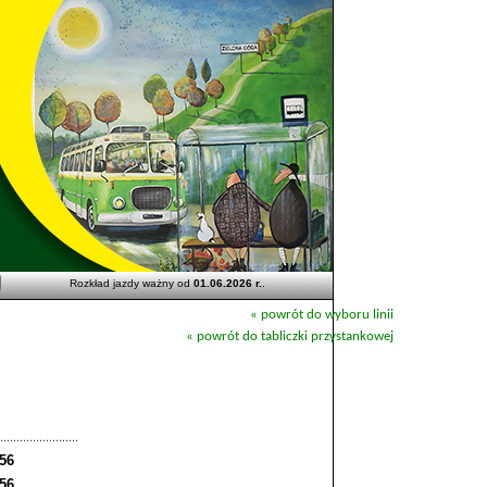
Rozkład jazdy ważny od
01.06.2026 r.
.
« powrót do wyboru linii
« powrót do tabliczki przystankowej
:56
:56