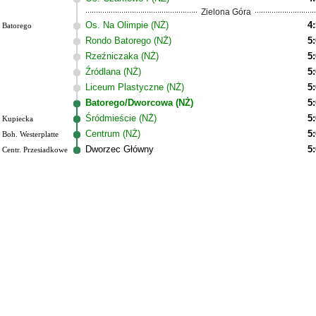
Zielona Góra
Os. Na Olimpie (NŻ)
4
Batorego
Rondo Batorego (NŻ)
5
Rzeźniczaka (NŻ)
5
Źródlana (NŻ)
5
Liceum Plastyczne (NŻ)
5
Batorego/Dworcowa (NŻ)
5
Śródmieście (NŻ)
5
Kupiecka
Centrum (NŻ)
5
Boh. Westerplatte
Dworzec Główny
5
Centr. Przesiadkowe