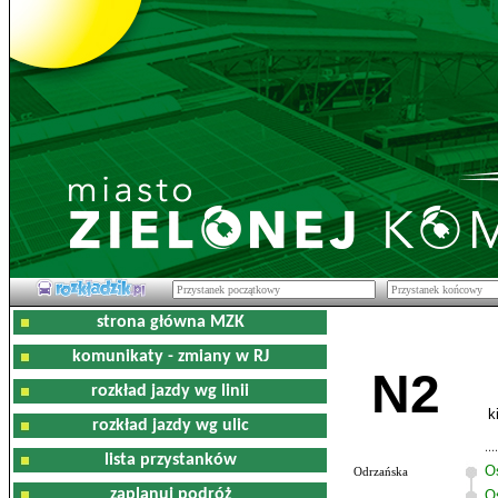
strona główna MZK
komunikaty - zmiany w RJ
N2
rozkład jazdy wg linii
k
rozkład jazdy wg ulic
lista przystanków
O
Odrzańska
zaplanuj podróż
O