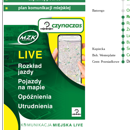
plan komunikacji miejskiej
O
Batorego
R
R
Ź
L
B
Ś
Kupiecka
C
Boh. Westerplatte
D
Centr. Przesiadkowe