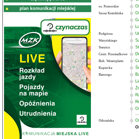
O
os. Pomorskie
plan komunikacji miejskiej
O
Szosa Kisielińska
G
Lo
U
Podgórna
Sz
Waryńskiego
S
Staszica
D
Centr. Przesiadkowe
C
Boh. Westerplatte
Ś
Kupiecka
B
Batorego
L
Ź
R
R
O
O
Odrzańska
O