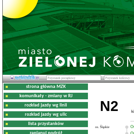
strona główna MZK
komunikaty - zmiany w RJ
N2
rozkład jazdy wg linii
k
rozkład jazdy wg ulic
lista przystanków
O
os. Śląskie
zaplanuj podróż
Os