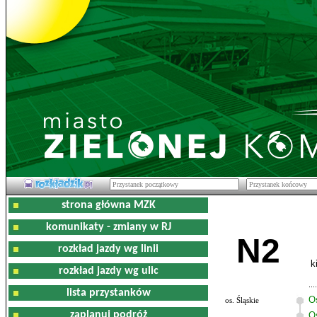
strona główna MZK
komunikaty - zmiany w RJ
N2
rozkład jazdy wg linii
k
rozkład jazdy wg ulic
lista przystanków
O
os. Śląskie
zaplanuj podróż
Os