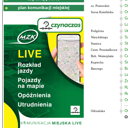
O
os. Pomorskie
plan komunikacji miejskiej
O
Szosa Kisielińska
G
Lo
U
Podgórna
Sz
Waryńskiego
S
Staszica
D
Centr. Przesiadkowe
C
Boh. Westerplatte
Ś
Kupiecka
B
Batorego
L
Ź
R
R
O
O
Odrzańska
O