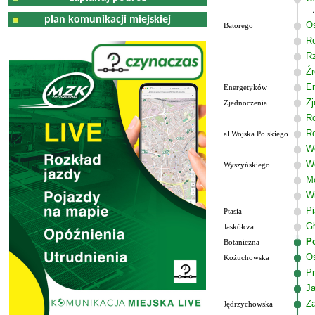
plan komunikacji miejskiej
Os
Batorego
R
R
Źr
E
Energetyków
Zj
Zjednoczenia
R
R
al.Wojska Polskiego
Wo
W
Wyszyńskiego
M
W
P
Ptasia
G
Jaskółcza
P
Botaniczna
Os
Kożuchowska
Pr
J
Z
Jędrzychowska