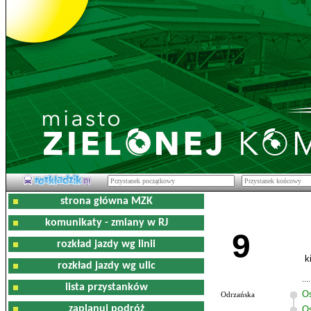
strona główna MZK
komunikaty - zmiany w RJ
9
rozkład jazdy wg linii
k
rozkład jazdy wg ulic
lista przystanków
O
Odrzańska
zaplanuj podróż
Os