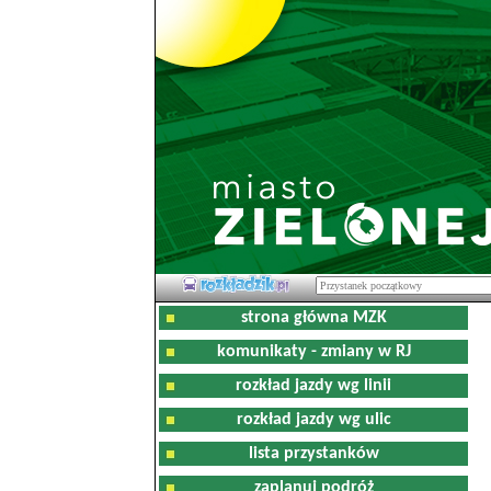
strona główna MZK
komunikaty - zmiany w RJ
rozkład jazdy wg linii
rozkład jazdy wg ulic
lista przystanków
zaplanuj podróż