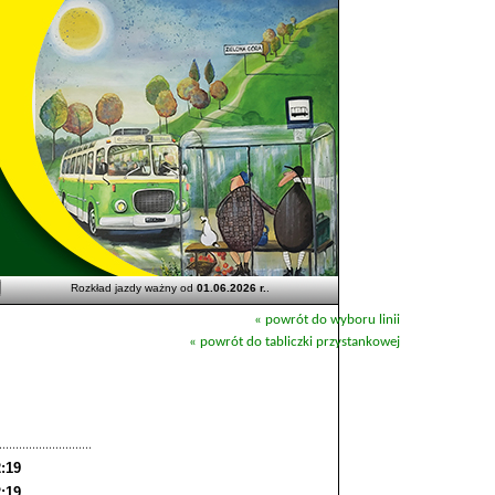
Rozkład jazdy ważny od
01.06.2026 r.
.
« powrót do wyboru linii
« powrót do tabliczki przystankowej
:19
:19