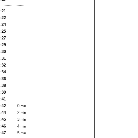
:21
:22
:24
:25
:27
:29
:30
:31
:32
:34
:36
:38
:39
:41
:42
0
min
:44
2
min
:45
3
min
:46
4
min
:47
5
min