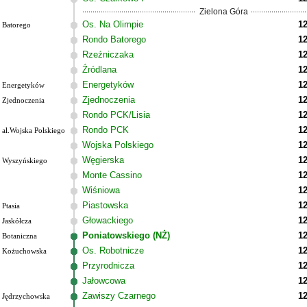
Zielona Góra
Os. Na Olimpie
12
Batorego
Rondo Batorego
12
Rzeźniczaka
12
Źródlana
12
Energetyków
12
Energetyków
Zjednoczenia
12
Zjednoczenia
Rondo PCK/Lisia
12
Rondo PCK
12
al.Wojska Polskiego
Wojska Polskiego
12
Węgierska
12
Wyszyńskiego
Monte Cassino
12
Wiśniowa
12
Piastowska
12
Ptasia
Głowackiego
12
Jaskółcza
Poniatowskiego (NŻ)
12
Botaniczna
Os. Robotnicze
12
Kożuchowska
Przyrodnicza
12
Jałowcowa
12
Zawiszy Czarnego
12
Jędrzychowska