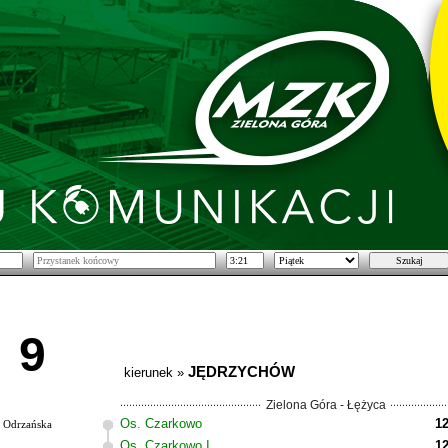
9
JĘDRZYCHÓW
kierunek »
Zielona Góra - Łężyca
Os. Czarkowo
12
Odrzańska
Os. Czarkowo I
12